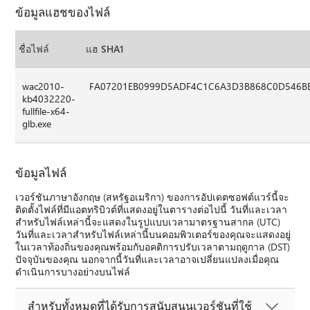
ข้อมูลแฮชของไฟล์
ชื่อไฟล์
แฮ SHA1
wac2010-
FA07201EB0999D5ADF4C1C6A3D3B868C0D546B
kb4032220-
fullfile-x64-
glb.exe
ข้อมูลไฟล์
เวอร์ชันภาษาอังกฤษ (สหรัฐอเมริกา) ของการอัปเดตซอฟต์แวร์นี้จะ
ติดตั้งไฟล์ที่มีแอตทริบิวต์ที่แสดงอยู่ในตารางต่อไปนี้ วันที่และเวลา
สำหรับไฟล์เหล่านี้จะแสดงในรูปแบบเวลามาตรฐานสากล (UTC)
วันที่และเวลาสำหรับไฟล์เหล่านี้บนคอมพิวเตอร์ของคุณจะแสดงอยู่
ในเวลาท้องถิ่นของคุณพร้อมกับอคติการปรับเวลาตามฤดูกาล (DST)
ปัจจุบันของคุณ นอกจากนี้วันที่และเวลาอาจเปลี่ยนแปลงเมื่อคุณ
ดำเนินการบางอย่างบนไฟล์
สำหรับทั้งหมดที่ได้รับการสนับสนุนเวอร์ชันที่ใช้