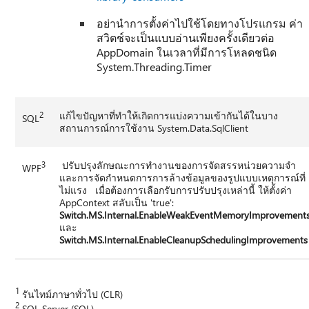
อย่านําการตั้งค่าไปใช้โดยทางโปรแกรม ค่า
สวิตช์จะเป็นแบบอ่านเพียงครั้งเดียวต่อ
AppDomain ในเวลาที่มีการโหลดชนิด
System.Threading.Timer
2
แก้ไขปัญหาที่ทําให้เกิดการแบ่งความเข้ากันได้ในบาง
SQL
สถานการณ์การใช้งาน System.Data.SqlClient
3
ปรับปรุงลักษณะการทํางานของการจัดสรรหน่วยความจํา
WPF
และการจัดกําหนดการการล้างข้อมูลของรูปแบบเหตุการณ์ที่
ไม่แรง เมื่อต้องการเลือกรับการปรับปรุงเหล่านี้ ให้ตั้งค่า
AppContext สลับเป็น 'true':
Switch.MS.Internal.EnableWeakEventMemoryImprovement
และ
Switch.MS.Internal.EnableCleanupSchedulingImprovements
1
รันไทม์ภาษาทั่วไป (CLR)
2
SQL Server (SQL)