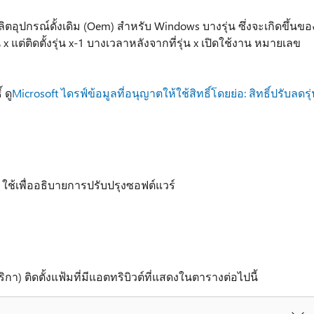
ลิตอุปกรณ์ดั้งเดิม (Oem) สำหรับ Windows บางรุ่น ซึ่งจะเกิดขึ้นขอ
แต่ติดตั้งรุ่น x-1 บางเวลาหลังจากที่รุ่น x เปิดใช้งาน หมายเลข
 ดู
Microsoft ไดรฟ์ข้อมูลที่อนุญาตให้ใช้สิทธิ์โดยย่อ: สิทธิ์ปรับลดรุ
t ใช้เพื่ออธิบายการปรับปรุงซอฟต์แวร์
กา) ติดตั้งแฟ้มที่มีแอตทริบิวต์ที่แสดงในตารางต่อไปนี้