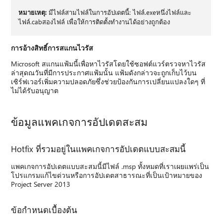
หมายเหตุ:
มีไฟล์สามไฟล์ในการอัปเดตนี้: ไฟล์.exeหนึ่งไฟล์และ
ไฟล์.cabสองไฟล์ เพื่อให้การติดตั้งทํางานได้อย่างถูกต้อง
การอ้างสิทธิ์การสแกนไวรัส
Microsoft สแกนแฟ้มนี้เพื่อหาไวรัสโดยใช้ซอฟต์แวร์ตรวจหาไวรัส
ล่าสุดณวันที่มีการประกาศแฟ้มนั้น แฟ้มดังกล่าวจะถูกเก็บไว้บน
เซิร์ฟเวอร์เพิ่มความปลอดภัยซึ่งช่วยป้องกันการเปลี่ยนแปลงใดๆ ที่
ไม่ได้รับอนุญาต
ข้อมูลแพคเกจการอัปเดตสะสม
Hotfix ที่รวมอยู่ในแพคเกจการอัปเดตแบบสะสมนี้
แพคเกจการอัปเดตแบบสะสมนี้มีไฟล์ .msp ทั้งหมดที่เราเผยแพร่เป็น
โปรแกรมแก้ไขด่วนหรือการอัปเดตสาธารณะที่เป็นเป้าหมายของ
Project Server 2013
ข้อกำหนดเบื้องต้น