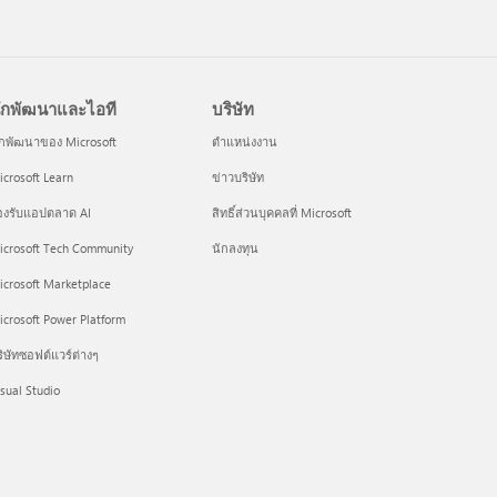
ักพัฒนาและไอที
บริษัท
ักพัฒนาของ Microsoft
ตำแหน่งงาน
crosoft Learn
ข่าวบริษัท
องรับแอปตลาด AI
สิทธิ์ส่วนบุคคลที่ Microsoft
icrosoft Tech Community
นักลงทุน
icrosoft Marketplace
crosoft Power Platform
ิษัทซอฟต์แวร์ต่างๆ
sual Studio