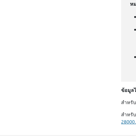
หม
ข้อมูล
สําหรั
สําหรั
28000