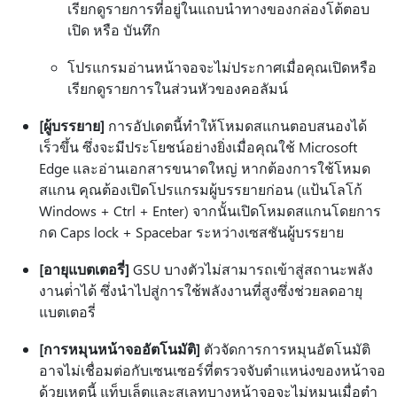
เรียกดูรายการที่อยู่ในแถบนําทางของกล่องโต้ตอบ
เปิด หรือ บันทึก
โปรแกรมอ่านหน้าจอจะไม่ประกาศเมื่อคุณเปิดหรือ
เรียกดูรายการในส่วนหัวของคอลัมน์
[ผู้บรรยาย]
การอัปเดตนี้ทําให้โหมดสแกนตอบสนองได้
เร็วขึ้น ซึ่งจะมีประโยชน์อย่างยิ่งเมื่อคุณใช้ Microsoft
Edge และอ่านเอกสารขนาดใหญ่ หากต้องการใช้โหมด
สแกน คุณต้องเปิดโปรแกรมผู้บรรยายก่อน (แป้นโลโก้
Windows + Ctrl + Enter) จากนั้นเปิดโหมดสแกนโดยการ
กด Caps lock + Spacebar ระหว่างเซสชันผู้บรรยาย
[อายุแบตเตอรี่]
GSU บางตัวไม่สามารถเข้าสู่สถานะพลัง
งานต่ําได้ ซึ่งนําไปสู่การใช้พลังงานที่สูงซึ่งช่วยลดอายุ
แบตเตอรี่
[การหมุนหน้าจออัตโนมัติ]
ตัวจัดการการหมุนอัตโนมัติ
อาจไม่เชื่อมต่อกับเซนเซอร์ที่ตรวจจับตําแหน่งของหน้าจอ
ด้วยเหตุนี้ แท็บเล็ตและสเลทบางหน้าจอจะไม่หมุนเมื่อตํา