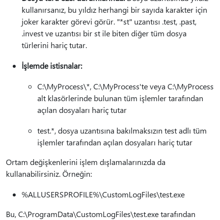
kullanırsanız, bu yıldız herhangi bir sayıda karakter için
joker karakter görevi görür. "*st" uzantısı .test, .past,
.invest ve uzantısı bir st ile biten diğer tüm dosya
türlerini hariç tutar.
İşlemde istisnalar:
C:\MyProcess\*, C:\MyProcess'te veya C:\MyProcess
alt klasörlerinde bulunan tüm işlemler tarafından
açılan dosyaları hariç tutar
test.*, dosya uzantısına bakılmaksızın test adlı tüm
işlemler tarafından açılan dosyaları hariç tutar
Ortam değişkenlerini işlem dışlamalarınızda da
kullanabilirsiniz. Örneğin:
%ALLUSERSPROFILE%\CustomLogFiles\test.exe
Bu, C:\ProgramData\CustomLogFiles\test.exe tarafından