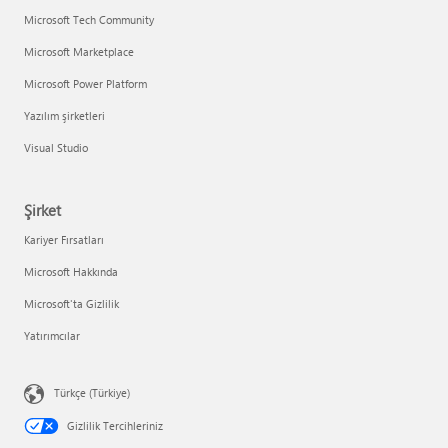
Microsoft Tech Community
Microsoft Marketplace
Microsoft Power Platform
Yazılım şirketleri
Visual Studio
Şirket
Kariyer Fırsatları
Microsoft Hakkında
Microsoft'ta Gizlilik
Yatırımcılar
Türkçe (Türkiye)
Gizlilik Tercihleriniz