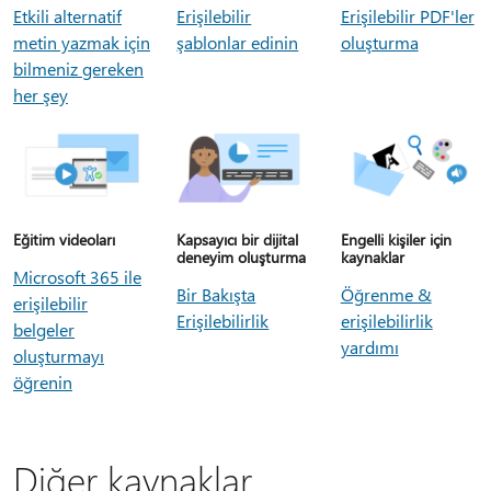
Etkili alternatif
Erişilebilir
Erişilebilir PDF'ler
metin yazmak için
şablonlar edinin
oluşturma
bilmeniz gereken
her şey
Eğitim videoları
Kapsayıcı bir dijital
Engelli kişiler için
deneyim oluşturma
kaynaklar
Microsoft 365 ile
Bir Bakışta
Öğrenme &
erişilebilir
Erişilebilirlik
erişilebilirlik
belgeler
yardımı
oluşturmayı
öğrenin
Diğer kaynaklar