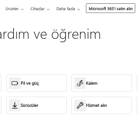
Ürünler
Cihazlar
Daha fazla
Microsoft 365’i satın alın
ardım ve öğrenim
Pil ve güç
Kalem
Sürücüler
Hizmet alın