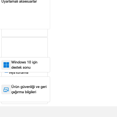
Uyarlamalı aksesuarlar
Surface cihazınızı
yedekleme
Windows 10 için
destek sonu
Surface cihazını sıfırlama
veya kurtarma
Ürün güvenliği ve geri
çağırma bilgileri