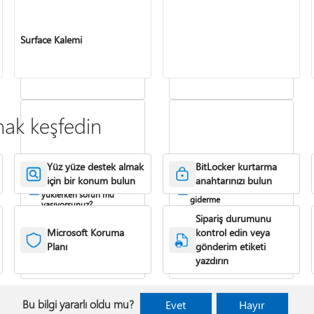
Surface güncelleştirme
Windows Hello
geçmişi
sorunlarını giderme
Surface Kalemi
nak keşfedin
Yüz yüze destek almak
BitLocker kurtarma
Surface
Surface ses ve ses
için bir konum bulun
anahtarınızı bulun
güncelleştirmelerini
aksesuarı sorunlarını
yüklerken sorun mu
giderme
yaşıyorsunuz?
Sipariş durumunu
Microsoft Koruma
kontrol edin veya
Planı
gönderim etiketi
yazdırın
Bu bilgi yararlı oldu mu?
Evet
Hayır