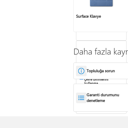
Cihazın seri numarasını
bulun
Surface Klavye
Daha fazla kay
Topluluğa sorun
Surface ARM tabanlı
cihazlarda yazılım ve
çevre birimlerini
kullanma
Garanti durumunu
denetleme