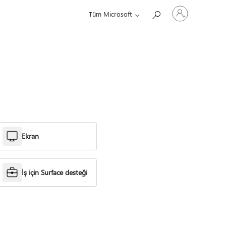
Hesabınızda
Tüm Microsoft
oturum
açın
Ekran
İş için Surface desteği