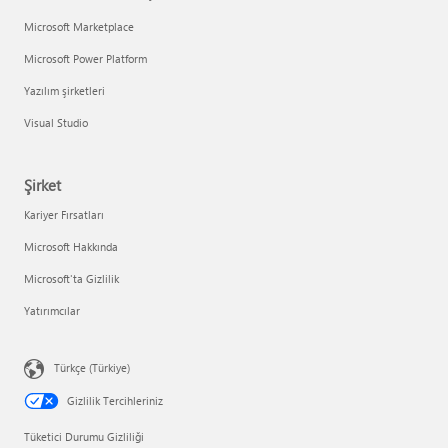
Microsoft Marketplace
Microsoft Power Platform
Yazılım şirketleri
Visual Studio
Şirket
Kariyer Fırsatları
Microsoft Hakkında
Microsoft'ta Gizlilik
Yatırımcılar
Türkçe (Türkiye)
Gizlilik Tercihleriniz
Tüketici Durumu Gizliliği