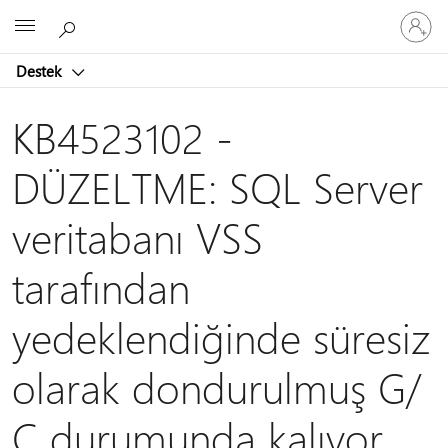
Hesabın
Microsoft
oturum
açın
Destek
KB4523102 -
DÜZELTME: SQL Server
veritabanı VSS
tarafından
yedeklendiğinde süresiz
olarak dondurulmuş G/
Ç durumunda kalıyor