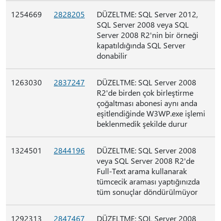
1254669
2828205
DÜZELTME: SQL Server 2012,
SQL Server 2008 veya SQL
Server 2008 R2'nin bir örneği
kapatıldığında SQL Server
donabilir
1263030
2837247
DÜZELTME: SQL Server 2008
R2'de birden çok birleştirme
çoğaltması abonesi aynı anda
eşitlendiğinde W3WP.exe işlemi
beklenmedik şekilde durur
1324501
2844196
DÜZELTME: SQL Server 2008
veya SQL Server 2008 R2'de
Full-Text arama kullanarak
tümcecik araması yaptığınızda
tüm sonuçlar döndürülmüyor
1292313
2847467
DÜZELTME: SQL Server 2008