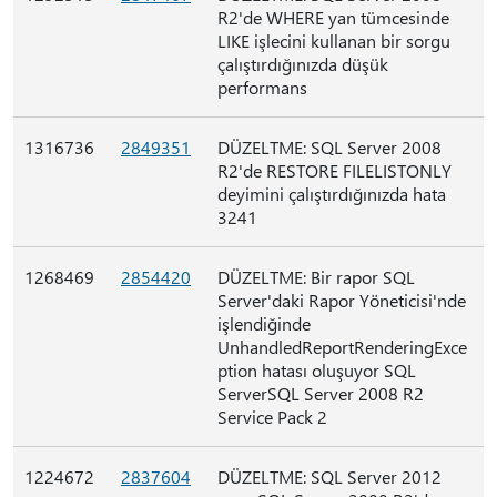
R2'de WHERE yan tümcesinde
LIKE işlecini kullanan bir sorgu
çalıştırdığınızda düşük
performans
1316736
2849351
DÜZELTME: SQL Server 2008
R2'de RESTORE FILELISTONLY
deyimini çalıştırdığınızda hata
3241
1268469
2854420
DÜZELTME: Bir rapor SQL
Server'daki Rapor Yöneticisi'nde
işlendiğinde
UnhandledReportRenderingExce
ption hatası oluşuyor SQL
ServerSQL Server 2008 R2
Service Pack 2
1224672
2837604
DÜZELTME: SQL Server 2012