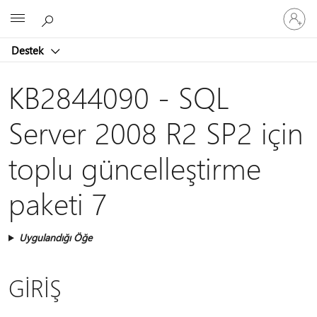
Hesabın
Microsoft
oturum
açın
Destek
KB2844090 - SQL
Server 2008 R2 SP2 için
toplu güncelleştirme
paketi 7
Uygulandığı Öğe
GİRİŞ