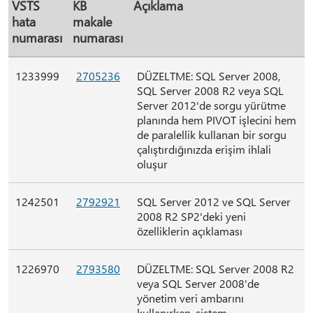
VSTS
KB
Açıklama
hata
makale
numarası
numarası
1233999
2705236
DÜZELTME: SQL Server 2008,
SQL Server 2008 R2 veya SQL
Server 2012'de sorgu yürütme
planında hem PIVOT işlecini hem
de paralellik kullanan bir sorgu
çalıştırdığınızda erişim ihlali
oluşur
1242501
2792921
SQL Server 2012 ve SQL Server
2008 R2 SP2'deki yeni
özelliklerin açıklaması
1226970
2793580
DÜZELTME: SQL Server 2008 R2
veya SQL Server 2008'de
yönetim veri ambarını
kullanırken, sistem