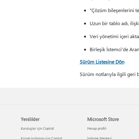
"Çözüm bileşenlerini te
Uzun bir tablo adı, ilişk
Veri yönetimi içeri akta
Birleşik İstemci'de Ara
Sürüm Listesine Dön
Sürüm notlarıyla ilgili geri 
Yenilikler
Microsoft Store
Kuruluşlar için Copilot
Hesap profili
Kişisel kullanım için Copilot
İndirme Merkezi