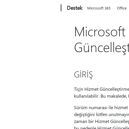
Microsoft
Destek
Microsoft 365
Office
Microsoft
Güncelleş
GİRİŞ
Tiçin Hizmet Güncelleştirm
kullanılabilir. Bu makalede
Sürüm numarası ile hizmet g
değiştiğini lütfen unutmay
zaman bir Hizmet Güncelleşti
bu nedenle Hizmet Güncelle