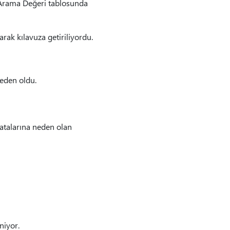
k Arama Değeri tablosunda
rak kılavuza getiriliyordu.
neden oldu.
hatalarına neden olan
niyor.