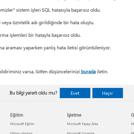
mizler" sistem işleri SQL hatasıyla başarısız oldu.
i veya öznitelik adı girildiğinde bir hata oluştu.
rma işlemleri bir hatayla başarısız oldu.
ma araması yaparken yanlış hata iletisi görüntüleniyor.
bildiriminiz varsa, lütfen düşüncelerinizi
burada
iletin.
Bu bilgi yararlı oldu mu?
Evet
Hayır
Eğitim
İşletme
G
Microsoft Eğitim
Microsoft Yapay Zeka
Mi
Eğitim cihazları
Microsoft Güvenlik
Mi