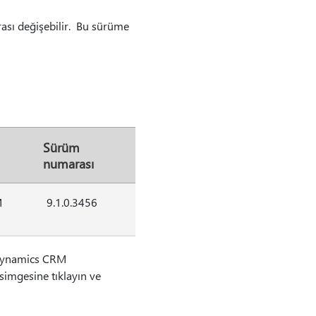
ası değişebilir. Bu sürüme
Sürüm
numarası
M
9.1.0.3456
 Dynamics CRM
imgesine tıklayın ve