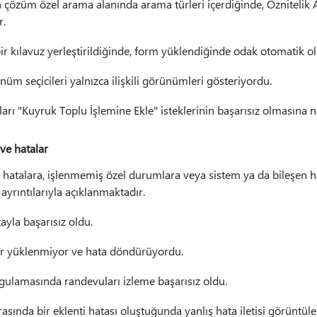
len çözüm özel arama alanında arama türleri içerdiğinde, Özniteli
r.
r kılavuz yerleştirildiğinde, form yüklendiğinde odak otomatik ola
rünüm seçicileri yalnızca ilişkili görünümleri gösteriyordu.
rı "Kuyruk Toplu İşlemine Ekle" isteklerinin başarısız olmasına 
 ve hatalar
i hatalara, işlenmemiş özel durumlara veya sistem ya da bileşen 
ayrıntılarıyla açıklanmaktadır.
yla başarısız oldu.
ar yüklenmiyor ve hata döndürüyordu.
ulamasında randevuları izleme başarısız oldu.
rasında bir eklenti hatası oluştuğunda yanlış hata iletisi görüntüle