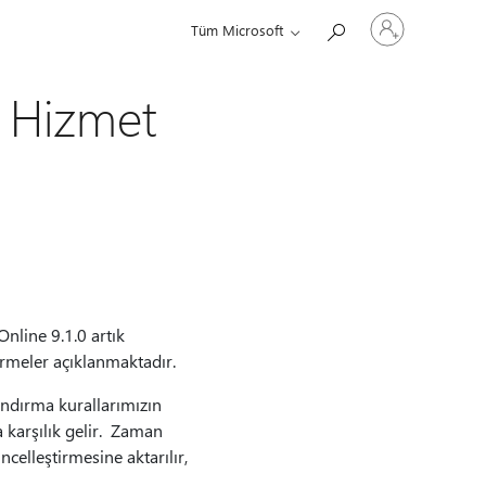
Hesabınızda
Tüm Microsoft
oturum
açın
n Hizmet
line 9.1.0 artık
irmeler açıklanmaktadır.
andırma kurallarımızın
karşılık gelir. Zaman
celleştirmesine aktarılır,