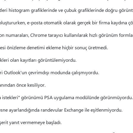
etleri histogram grafiklerinde ve çubuk grafiklerinde doğru görün
 oluştururken, e-posta otomatik olarak gerçek bir firma kaydına 
efon numaraları, Chrome tarayıcı kullanılarak hızlı görünüm form
tesi önizleme denetimi ekleme hiçbir sonuç üretmedi.
ekleri olan kayıtları görüntülemiyordu.
eri Outlook'un çevrimdışı modunda çalışmıyordu.
anından önce kesiliyor.
ma istekleri" görünümü PSA uygulama modülünde görünmüyordu.
nesne ayarlandığında randevular Exchange ile eşitlenmiyordu.
 şerit yanıt vermemeye başladı.