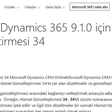
Ürünler
Cihazlar
Daha fazla
Microsoft 365’i satın alın
 Dynamics 365 9.1.0 içi
tirmesi 34
esi 34 Microsoft Dynamics CRM OnlineMicrosoft Dynamics CRM On
, Hizmet Güncelleştirmesi 34'te yer alan düzeltmeler ve güncelleşt
üncelleştirmesi arasındaki bağlantıyı netleştirmek amacıyla adl
ın. Örneğin, Hizmet Güncelleştirmesi
34
,
34
XX sürüm numarasına 
rmesi iptal edilir ve ilgili tüm düzeltmeler bir sonraki Hizmet Gün
ştirmesi numaraları her zaman artımlı olarak artmaz.