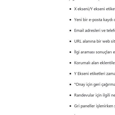
X ekseni/Y ekseni etik
Yeni bir e-posta kaydı
Email adresleri ve tel
URL alanına bir web si
İlgi araması sonuçları 
Korumalı alan eklentil
Y Ekseni etiketleri zam
"Onay için geri çağır
Randevular için ilgili 
Gri paneller işlenirken