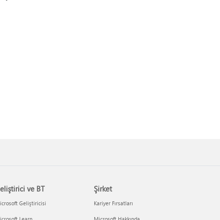
eliştirici ve BT
Şirket
crosoft Geliştiricisi
Kariyer Fırsatları
crosoft Learn
Microsoft Hakkında