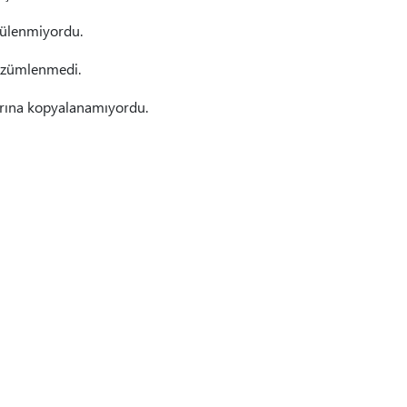
tülenmiyordu.
çözümlenmedi.
larına kopyalanamıyordu.