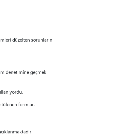
emleri düzelten sorunların
form denetimine geçmek
ullanıyordu.
üntülenen formlar.
açıklanmaktadır.