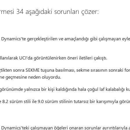
mesi 34 aşağıdaki sorunları çözer:
i Dynamics'te gerçekleştirilen ve amaçlandığı gibi çalışmayan eyl
lanılarak UCI'da görüntülenirken öneri iletileri çakıştı.
çtikten sonra SEKME tuşuna basılması, sekme sırasının sonraki 
time geçmesine neden oluyordu.
örünümde yalnızca bir kişi kaldığında hala çoğul laf kalabalığı k
8.2 sürüm stili ile 9.0 sürüm stilinin tutarsız bir karışımıyla gör
i Dynamics'teki çalışmayan öğeleri onaran sorunlar ayrıntılarıyla 