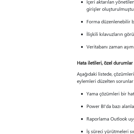
İçeri aktarılan yöneti
girişler oluşturulmuştu
Forma düzenlenebilir bi
İlişkili kılavuzların gö
Veritabanı zaman aşımla
Hata iletileri, özel durumlar
Aşağıdaki listede, çözümler
eylemleri düzelten sorunlar 
Yama çözümleri bir hata
Power BI'da bazı alanl
Raporlama Outlook uyg
İş süreci yürütmeleri sı