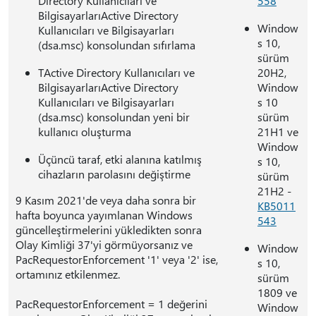
Directory Kullanıcıları ve
558
BilgisayarlarıActive Directory
Window
Kullanıcıları ve Bilgisayarları
s 10,
(dsa.msc) konsolundan sıfırlama
sürüm
TActive Directory Kullanıcıları ve
20H2,
BilgisayarlarıActive Directory
Window
Kullanıcıları ve Bilgisayarları
s 10
(dsa.msc) konsolundan yeni bir
sürüm
kullanıcı oluşturma
21H1 ve
Window
Üçüncü taraf, etki alanına katılmış
s 10,
cihazların parolasını değiştirme
sürüm
21H2 -
9 Kasım 2021'de veya daha sonra bir
KB5011
hafta boyunca yayımlanan Windows
543
güncelleştirmelerini yükledikten sonra
Olay Kimliği 37'yi görmüyorsanız ve
Window
PacRequestorEnforcement '1' veya '2' ise,
s 10,
ortamınız etkilenmez.
sürüm
1809 ve
PacRequestorEnforcement = 1 değerini
Window