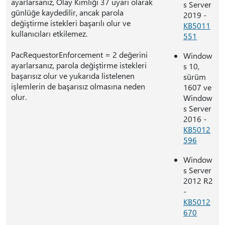
ayarlarsanız, Olay Kimliği 37 uyarı olarak
s Server
günlüğe kaydedilir, ancak parola
2019 -
değiştirme istekleri başarılı olur ve
KB5011
kullanıcıları etkilemez.
551
PacRequestorEnforcement = 2 değerini
Window
ayarlarsanız, parola değiştirme istekleri
s 10,
başarısız olur ve yukarıda listelenen
sürüm
işlemlerin de başarısız olmasına neden
1607 ve
olur.
Window
s Server
2016 -
KB5012
596
Window
s Server
2012 R2
-
KB5012
670