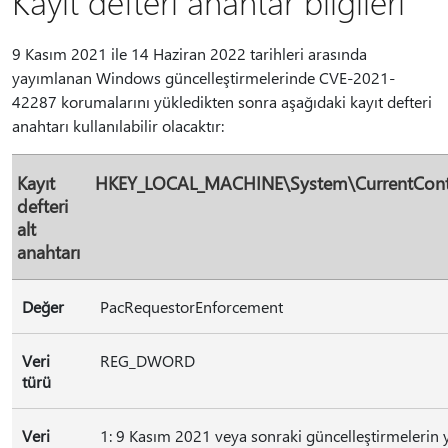
Kayıt defteri anahtar bilgileri
9 Kasım 2021 ile 14 Haziran 2022 tarihleri arasında
yayımlanan Windows güncelleştirmelerinde CVE-2021-
42287 korumalarını yükledikten sonra aşağıdaki kayıt defteri
anahtarı kullanılabilir olacaktır:
Kayıt
HKEY_LOCAL_MACHINE\System\CurrentContr
defteri
alt
anahtarı
Değer
PacRequestorEnforcement
Veri
REG_DWORD
türü
Veri
1: 9 Kasım 2021 veya sonraki güncelleştirmelerin 