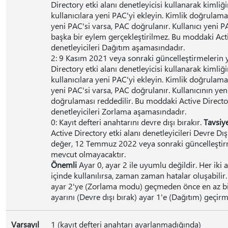
Directory etki alanı denetleyicisi kullanarak kimli
kullanıcılara yeni PAC'yi ekleyin. Kimlik doğrulama 
yeni PAC'si varsa, PAC doğrulanır. Kullanıcı yeni P
başka bir eylem gerçekleştirilmez. Bu moddaki Acti
denetleyicileri Dağıtım aşamasındadır.
2: 9 Kasım 2021 veya sonraki güncelleştirmelerin 
Directory etki alanı denetleyicisi kullanarak kimli
kullanıcılara yeni PAC'yi ekleyin. Kimlik doğrulama 
yeni PAC'si varsa, PAC doğrulanır. Kullanıcının yen
doğrulaması reddedilir. Bu moddaki Active Director
denetleyicileri Zorlama aşamasındadır.
0: Kayıt defteri anahtarını devre dışı bırakır.
Tavsiy
Active Directory etki alanı denetleyicileri Devre Dı
değer, 12 Temmuz 2022 veya sonraki güncelleşti
mevcut olmayacaktır.
Önemli
Ayar 0, ayar 2 ile uyumlu değildir. Her iki
içinde kullanılırsa, zaman zaman hatalar oluşabilir. 
ayar 2'ye (Zorlama modu) geçmeden önce en az bi
ayarını (Devre dışı bırak) ayar 1'e (Dağıtım) geçirm
Varsayıl
1 (kayıt defteri anahtarı ayarlanmadığında)