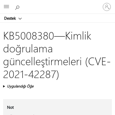
Hesabın
Microsoft
oturum
açın
Destek
KB5008380—Kimlik
doğrulama
güncelleştirmeleri (CVE-
2021-42287)
Uygulandığı Öğe
Not