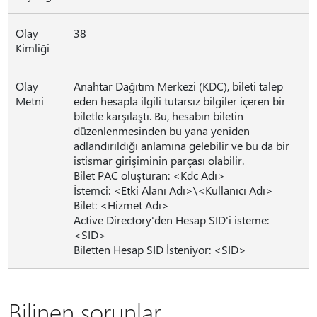
Olay
38
Kimliği
Olay
Anahtar Dağıtım Merkezi (KDC), bileti talep
Metni
eden hesapla ilgili tutarsız bilgiler içeren bir
biletle karşılaştı. Bu, hesabın biletin
düzenlenmesinden bu yana yeniden
adlandırıldığı anlamına gelebilir ve bu da bir
istismar girişiminin parçası olabilir.
Bilet PAC oluşturan: <Kdc Adı>
İstemci: <Etki Alanı Adı>\<Kullanıcı Adı>
Bilet: <Hizmet Adı>
Active Directory'den Hesap SID'i isteme:
<SID>
Biletten Hesap SID İsteniyor: <SID>
Bilinen sorunlar