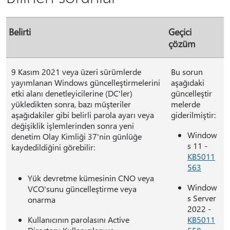
Belirti
Geçici
çözüm
9 Kasım 2021 veya üzeri sürümlerde
Bu sorun
yayımlanan Windows güncelleştirmelerini
aşağıdaki
etki alanı denetleyicilerine (DC'ler)
güncelleştir
yükledikten sonra, bazı müşteriler
melerde
aşağıdakiler gibi belirli parola ayarı veya
giderilmiştir:
değişiklik işlemlerinden sonra yeni
Window
denetim Olay Kimliği 37'nin günlüğe
s 11 -
kaydedildiğini görebilir:
KB5011
563
Yük devretme kümesinin CNO veya
Window
VCO'sunu güncelleştirme veya
s Server
onarma
2022 -
Kullanıcının parolasını Active
KB5011