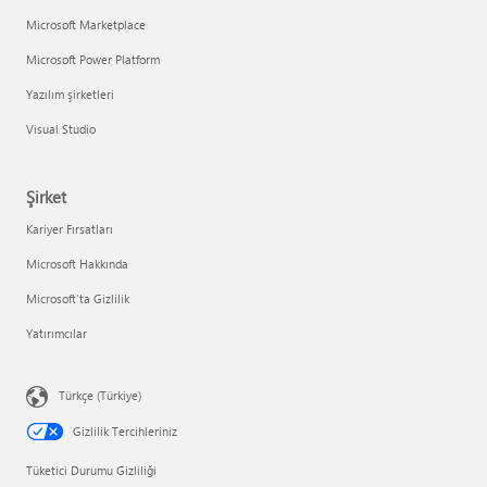
Microsoft Marketplace
Microsoft Power Platform
Yazılım şirketleri
Visual Studio
Şirket
Kariyer Fırsatları
Microsoft Hakkında
Microsoft'ta Gizlilik
Yatırımcılar
Türkçe (Türkiye)
Gizlilik Tercihleriniz
Tüketici Durumu Gizliliği