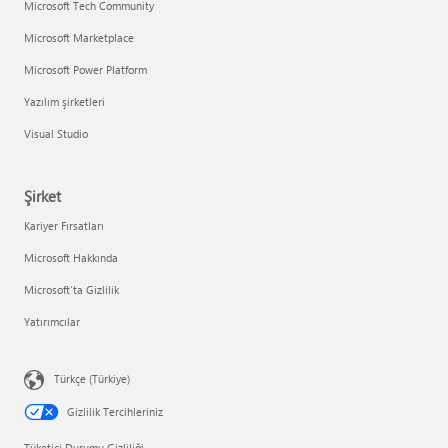
Microsoft Tech Community
Microsoft Marketplace
Microsoft Power Platform
Yazılım şirketleri
Visual Studio
Şirket
Kariyer Fırsatları
Microsoft Hakkında
Microsoft'ta Gizlilik
Yatırımcılar
Türkçe (Türkiye)
Gizlilik Tercihleriniz
Tüketici Durumu Gizliliği