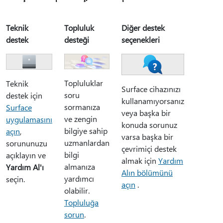
Teknik
Topluluk
Diğer destek
destek
desteği
seçenekleri
Topluluklar
Teknik
Surface cihazınızı
soru
destek için
kullanamıyorsanız
sormanıza
Surface
veya başka bir
ve zengin
uygulamasını
konuda sorunuz
bilgiye sahip
açın
,
varsa başka bir
uzmanlardan
sorununuzu
çevrimiçi destek
bilgi
açıklayın ve
almak için
Yardım
almanıza
Yardım Al'ı
Alın bölümünü
yardımcı
seçin.
açın
.
olabilir.
Topluluğa
sorun
.