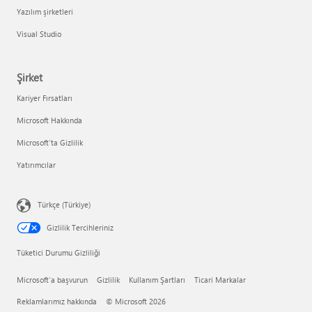
Yazılım şirketleri
Visual Studio
Şirket
Kariyer Fırsatları
Microsoft Hakkında
Microsoft'ta Gizlilik
Yatırımcılar
Türkçe (Türkiye)
Gizlilik Tercihleriniz
Tüketici Durumu Gizliliği
Microsoft'a başvurun
Gizlilik
Kullanım Şartları
Ticari Markalar
Reklamlarımız hakkında
© Microsoft 2026