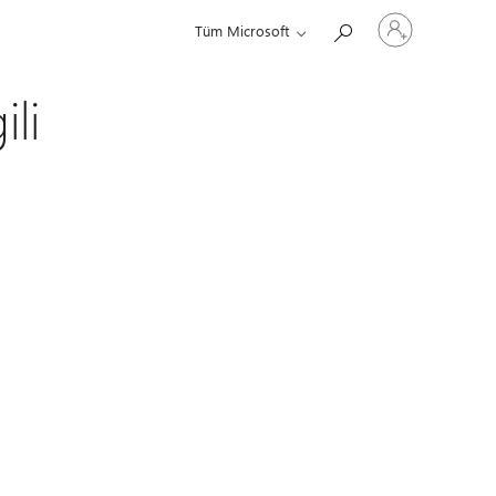
Hesabınızda
Tüm Microsoft
oturum
açın
li