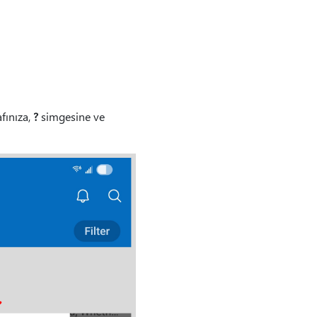
afınıza,
?
simgesine ve