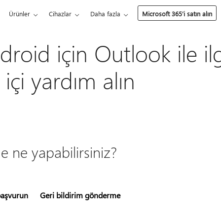
Ürünler
Cihazlar
Daha fazla
Microsoft 365’i satın alın
roid için Outlook ile ilgi
içi yardım alın
 ne yapabilirsiniz?
başvurun
Geri bildirim gönderme