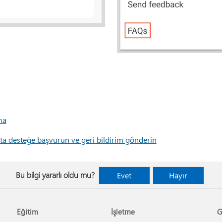
ma
ta desteğe başvurun ve geri bildirim gönderin
Bu bilgi yararlı oldu mu?
Evet
Hayır
Eğitim
İşletme
G