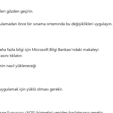
leri gözden geçirin.
ulamadan önce bir sınama ortamında bu değişiklikleri uygulayın.
a fazla bilgi için Microsoft Bilgi Bankası'ndaki makaleyi
ını tıklatın:
in nasıl yükleneceği
ygulamak için yüklü olması gerekir.
ne Sunucusu (AOS) hizmetini yeniden başlatmanız gerekir.