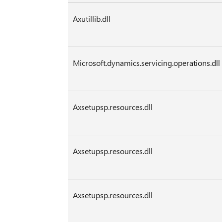
Axutillib.dll
Microsoft.dynamics.servicing.operations.dll
Axsetupsp.resources.dll
Axsetupsp.resources.dll
Axsetupsp.resources.dll