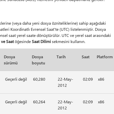
erine (veya daha yeni dosya özniteliklerine) sahip aşağıdaki
saatleri Koordinatlı Evrensel Saat'te (UTC) listelenmiştir. Dosya
ensel saat yerel saate dönüştürülür. UTC ve yerel saat arasındaki
 ve Saat
öğesinde
Saat Dilimi
sekmesini kullanın.
Dosya
Dosya
Tarih
Saat
Platform
sürümü
boyutu
Geçerli değil
60,280
22-May-
02:09
x86
2012
Geçerli değil
60,264
22-May-
02:09
x86
2012