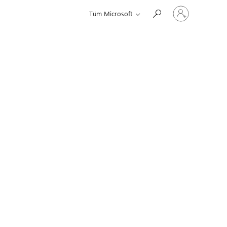
Hesabınızda
Tüm Microsoft
oturum
açın
i