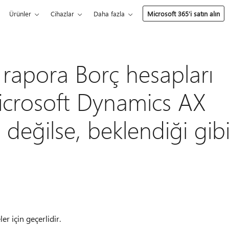
Ürünler
Cihazlar
Daha fazla
Microsoft 365’i satın alın
 rapora Borç hesapları
icrosoft Dynamics AX
 değilse, beklendiği gib
 için geçerlidir.