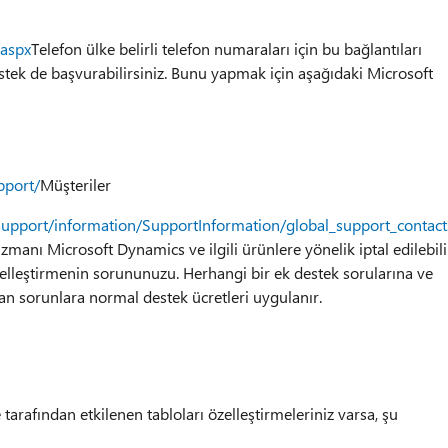
.aspx
Telefon ülke belirli telefon numaraları için bu bağlantıları
stek de başvurabilirsiniz. Bunu yapmak için aşağıdaki Microsoft
pport/
Müşteriler
support/information/SupportInformation/global_support_contac
manı Microsoft Dynamics ve ilgili ürünlere yönelik iptal edilebili
ncelleştirmenin sorununuzu. Herhangi bir ek destek sorularına ve
an sorunlara normal destek ücretleri uygulanır.
arafından etkilenen tabloları özelleştirmeleriniz varsa, şu