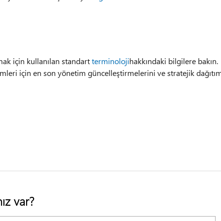
mak için kullanılan standart
terminoloji
hakkındaki bilgilere bakın.
leri için en son yönetim güncelleştirmelerini ve stratejik dağıtı
ız var?