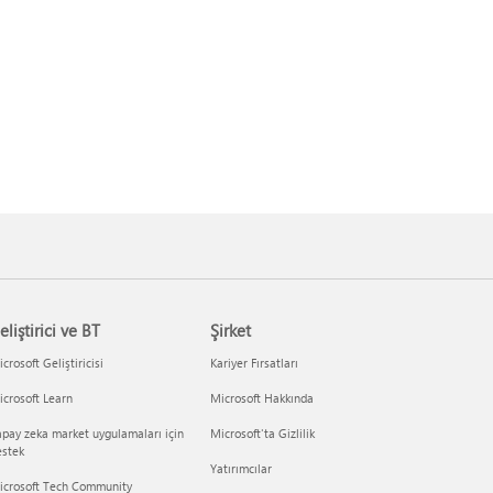
eliştirici ve BT
Şirket
crosoft Geliştiricisi
Kariyer Fırsatları
crosoft Learn
Microsoft Hakkında
pay zeka market uygulamaları için
Microsoft'ta Gizlilik
estek
Yatırımcılar
icrosoft Tech Community