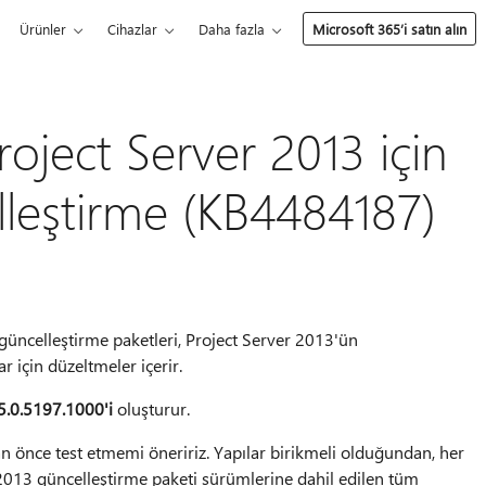
Ürünler
Cihazlar
Daha fazla
Microsoft 365’i satın alın
roject Server 2013 için
lleştirme (KB4484187)
güncelleştirme paketleri, Project Server 2013'ün
 için düzeltmeler içerir.
5.0.5197.1000'i
oluşturur.
 önce test etmemi öneririz. Yapılar birikmeli olduğundan, her
2013 güncelleştirme paketi sürümlerine dahil edilen tüm