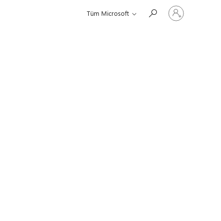
Hesabınızda
Tüm Microsoft
oturum
açın