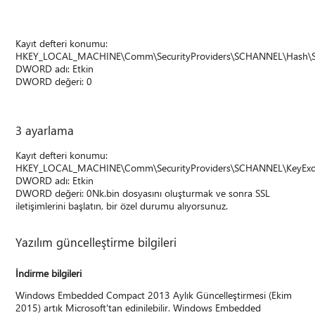
Kayıt defteri konumu:
HKEY_LOCAL_MACHINE\Comm\SecurityProviders\SCHANNEL\Hash\
DWORD adı: Etkin
DWORD değeri: 0
3 ayarlama
Kayıt defteri konumu:
HKEY_LOCAL_MACHINE\Comm\SecurityProviders\SCHANNEL\KeyExc
DWORD adı: Etkin
DWORD değeri: 0Nk.bin dosyasını oluşturmak ve sonra SSL
iletişimlerini başlatın, bir özel durumu alıyorsunuz.
Yazılım güncelleştirme bilgileri
İndirme bilgileri
Windows Embedded Compact 2013 Aylık Güncelleştirmesi (Ekim
2015) artık Microsoft'tan edinilebilir. Windows Embedded