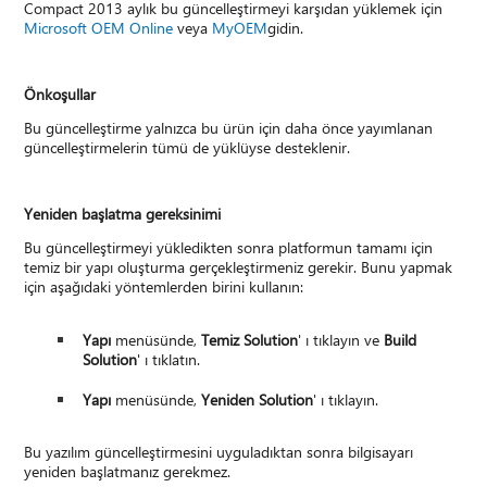
Compact 2013 aylık bu güncelleştirmeyi karşıdan yüklemek için
Microsoft OEM Online
veya
MyOEM
gidin.
Önkoşullar
Bu güncelleştirme yalnızca bu ürün için daha önce yayımlanan
güncelleştirmelerin tümü de yüklüyse desteklenir.
Yeniden başlatma gereksinimi
Bu güncelleştirmeyi yükledikten sonra platformun tamamı için
temiz bir yapı oluşturma gerçekleştirmeniz gerekir. Bunu yapmak
için aşağıdaki yöntemlerden birini kullanın:
Yapı
menüsünde,
Temiz Solution
' ı tıklayın ve
Build
Solution
' ı tıklatın.
Yapı
menüsünde,
Yeniden Solution
' ı tıklayın.
Bu yazılım güncelleştirmesini uyguladıktan sonra bilgisayarı
yeniden başlatmanız gerekmez.