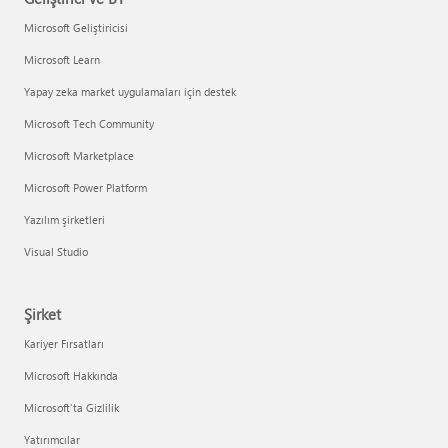
Microsoft Geliştiricisi
Microsoft Learn
Yapay zeka market uygulamaları için destek
Microsoft Tech Community
Microsoft Marketplace
Microsoft Power Platform
Yazılım şirketleri
Visual Studio
Şirket
Kariyer Fırsatları
Microsoft Hakkında
Microsoft'ta Gizlilik
Yatırımcılar