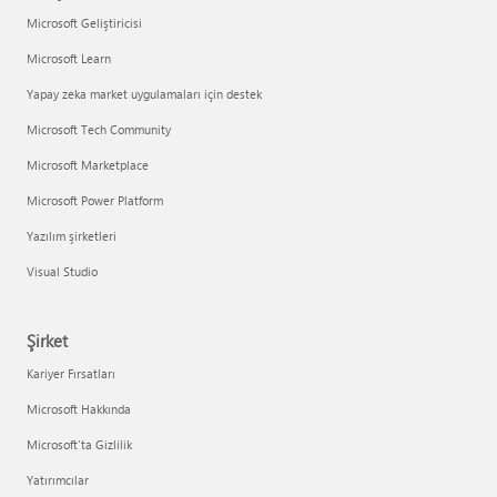
Microsoft Geliştiricisi
Microsoft Learn
Yapay zeka market uygulamaları için destek
Microsoft Tech Community
Microsoft Marketplace
Microsoft Power Platform
Yazılım şirketleri
Visual Studio
Şirket
Kariyer Fırsatları
Microsoft Hakkında
Microsoft'ta Gizlilik
Yatırımcılar