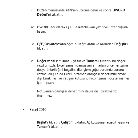
Düzen
menüsünde
Yeni
'nin üzerine gelin ve sonra
DWORD
Değeri
'ni tıklatın.
DWORD adı olarak QFE_Saskatchewan yazın ve Enter tuşuna
basın.
QFE_Saskatchewan
öğesini sağ tıklatın ve ardından
Değiştir
'i
tıklatın.
Değer verisi
kutusuna 2 yazın ve
Tamam
'ı tıklatın. Bu değeri
yazdığınızda, Excel zaman damgasını almadan önce her zaman
dosya önbelleğini boşaltır. (Bu işlem çoğu durumda sorunu
çözmelidir.) Ya da Excel'in zaman damgası denetimini devre
dışı bırakması ve iletişim kutusunu hiçbir zaman göstermemesi
için 1 yazın.
Not Zaman damgası denetimini devre dışı bırakmanız
önerilmez.
Excel 2010
Başlat
'ı tıklatın,
Çalıştır
'ı tıklatın,
Aç
kutusuna regedit yazın ve
Tamam
'ı tıklatın.