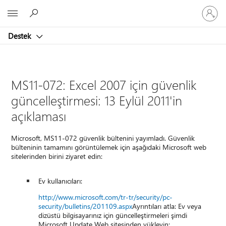
Hesabın
Microsoft
oturum
açın
Destek
MS11-072: Excel 2007 için güvenlik
güncelleştirmesi: 13 Eylül 2011'in
açıklaması
Microsoft, MS11-072 güvenlik bültenini yayımladı. Güvenlik
bülteninin tamamını görüntülemek için aşağıdaki Microsoft web
sitelerinden birini ziyaret edin:
Ev kullanıcıları:
http://www.microsoft.com/tr-tr/security/pc-
security/bulletins/201109.aspx
Ayrıntıları atla: Ev veya
dizüstü bilgisayarınız için güncelleştirmeleri şimdi
Microsoft Update Web sitesinden yükleyin: