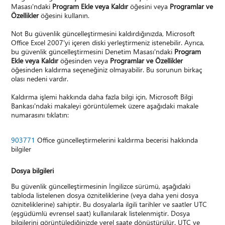
Masası'ndaki
Program Ekle veya Kaldır
öğesini veya
Programlar ve
Özellikler
öğesini kullanın.
Not Bu güvenlik güncelleştirmesini kaldırdığınızda, Microsoft
Office Excel 2007'yi içeren diski yerleştirmeniz istenebilir. Ayrıca,
bu güvenlik güncelleştirmesini Denetim Masası'ndaki
Program
Ekle veya Kaldır
öğesinden veya
Programlar ve Özellikler
öğesinden kaldırma seçeneğiniz olmayabilir. Bu sorunun birkaç
olası nedeni vardır.
Kaldırma işlemi hakkında daha fazla bilgi için, Microsoft Bilgi
Bankası'ndaki makaleyi görüntülemek üzere aşağıdaki makale
numarasını tıklatın:
903771
Office güncelleştirmelerini kaldırma becerisi hakkında
bilgiler
Dosya bilgileri
Bu güvenlik güncelleştirmesinin İngilizce sürümü, aşağıdaki
tabloda listelenen dosya özniteliklerine (veya daha yeni dosya
özniteliklerine) sahiptir. Bu dosyalarla ilgili tarihler ve saatler UTC
(eşgüdümlü evrensel saat) kullanılarak listelenmiştir. Dosya
bilgilerini görüntülediğinizde yerel saate dönüştürülür. UTC ve