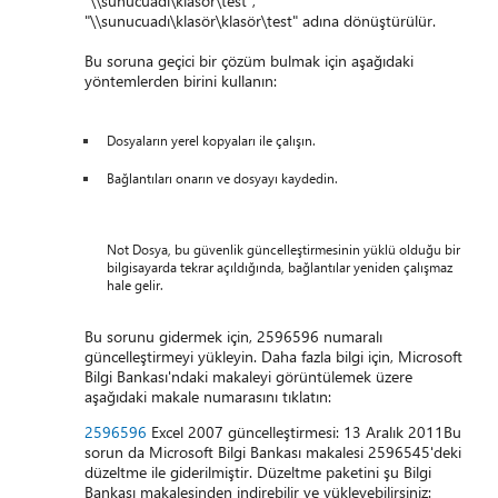
"\\sunucuadı\klasör\test",
"\\sunucuadı\klasör\klasör\test" adına dönüştürülür.
Bu soruna geçici bir çözüm bulmak için aşağıdaki
yöntemlerden birini kullanın:
Dosyaların yerel kopyaları ile çalışın.
Bağlantıları onarın ve dosyayı kaydedin.
Not Dosya, bu güvenlik güncelleştirmesinin yüklü olduğu bir
bilgisayarda tekrar açıldığında, bağlantılar yeniden çalışmaz
hale gelir.
Bu sorunu gidermek için, 2596596 numaralı
güncelleştirmeyi yükleyin. Daha fazla bilgi için, Microsoft
Bilgi Bankası'ndaki makaleyi görüntülemek üzere
aşağıdaki makale numarasını tıklatın:
2596596
Excel 2007 güncelleştirmesi: 13 Aralık 2011Bu
sorun da Microsoft Bilgi Bankası makalesi 2596545'deki
düzeltme ile giderilmiştir. Düzeltme paketini şu Bilgi
Bankası makalesinden indirebilir ve yükleyebilirsiniz: