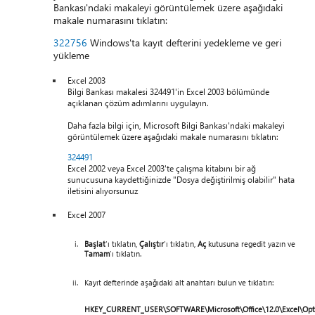
Bankası'ndaki makaleyi görüntülemek üzere aşağıdaki
makale numarasını tıklatın:
322756
Windows'ta kayıt defterini yedekleme ve geri
yükleme
Excel 2003
Bilgi Bankası makalesi 324491'in Excel 2003 bölümünde
açıklanan çözüm adımlarını uygulayın.
Daha fazla bilgi için, Microsoft Bilgi Bankası'ndaki makaleyi
görüntülemek üzere aşağıdaki makale numarasını tıklatın:
324491
Excel 2002 veya Excel 2003'te çalışma kitabını bir ağ
sunucusuna kaydettiğinizde "Dosya değiştirilmiş olabilir" hata
iletisini alıyorsunuz
Excel 2007
Başlat
'ı tıklatın,
Çalıştır
'ı tıklatın,
Aç
kutusuna regedit yazın ve
Tamam
'ı tıklatın.
Kayıt defterinde aşağıdaki alt anahtarı bulun ve tıklatın:
HKEY_CURRENT_USER\SOFTWARE\Microsoft\Office\12.0\Excel\Opt