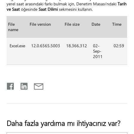
yerel saat arasındaki farkı bulmak için, Denetim Masası'ndaki
Tarih
ve Saat
öğesinde
Saat Dilimi
sekmesini kullanın.
File
File version
File size
Date
Time
name
Excel.exe
12.0.6565.5003
18,366,312
02-
02:59
Sep-
2011
Daha fazla yardıma mı ihtiyacınız var?