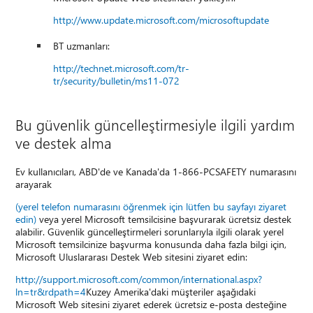
http://www.update.microsoft.com/microsoftupdate
BT uzmanları:
http://technet.microsoft.com/tr-
tr/security/bulletin/ms11-072
Bu güvenlik güncelleştirmesiyle ilgili yardım
ve destek alma
Ev kullanıcıları, ABD'de ve Kanada'da 1-866-PCSAFETY numarasını
arayarak
(yerel telefon numarasını öğrenmek için lütfen bu sayfayı ziyaret
edin)
veya yerel Microsoft temsilcisine başvurarak ücretsiz destek
alabilir. Güvenlik güncelleştirmeleri sorunlarıyla ilgili olarak yerel
Microsoft temsilcinize başvurma konusunda daha fazla bilgi için,
Microsoft Uluslararası Destek Web sitesini ziyaret edin:
http://support.microsoft.com/common/international.aspx?
ln=tr&rdpath=4
Kuzey Amerika'daki müşteriler aşağıdaki
Microsoft Web sitesini ziyaret ederek ücretsiz e-posta desteğine