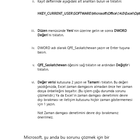
Kayıt defterinde aşağıdaki alt anahtarı bulun ve tıklatın:
HKEY_CURRENT_USER\SOFTWARE\Microsoft\Office\14.0\Excel\Opt
Düzen
menüsünde
Yeni
'nin üzerine gelin ve sonra
DWORD
Değeri
'ni tıklatın.
DWORD adı olarak QFE_Saskatchewan yazın ve Enter tuşuna
basın.
QFE_Saskatchewan
öğesini sağ tıklatın ve ardından
Değiştir
'i
tıklatın.
Değer verisi
kutusuna 2 yazın ve
Tamam
'ı tıklatın. Bu değeri
yazdığınızda, Excel zaman damgasını almadan önce her zaman
dosya önbelleğini boşaltır. (Bu işlem çoğu durumda sorunu
çözmelidir.) Ya da Excel'in zaman damgası denetimini devre
dışı bırakması ve iletişim kutusunu hiçbir zaman göstermemesi
için 1 yazın.
Not Zaman damgası denetimini devre dışı bırakmanız
önerilmez.
Microsoft, şu anda bu sorunu çözmek için bir