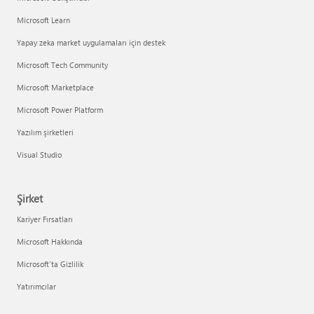
Microsoft Learn
Yapay zeka market uygulamaları için destek
Microsoft Tech Community
Microsoft Marketplace
Microsoft Power Platform
Yazılım şirketleri
Visual Studio
Şirket
Kariyer Fırsatları
Microsoft Hakkında
Microsoft'ta Gizlilik
Yatırımcılar