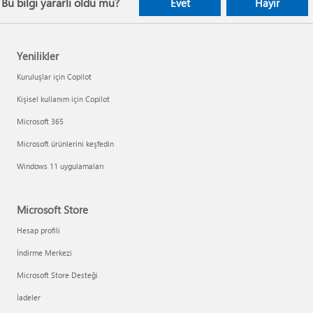
Bu bilgi yararlı oldu mu?
Evet
Hayır
Yenilikler
Kuruluşlar için Copilot
Kişisel kullanım için Copilot
Microsoft 365
Microsoft ürünlerini keşfedin
Windows 11 uygulamaları
Microsoft Store
Hesap profili
İndirme Merkezi
Microsoft Store Desteği
İadeler