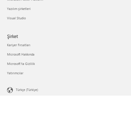
Yazılım şirketleri
Visual Studio
Şirket
Kariyer Fırsatları
Microsoft Hakkında
Microsoft'ta Gizlilik
Yatırımcılar
Türkçe (Türkiye)
Gizlilik Tercihleriniz
Tüketici Durumu Gizliliği
Microsoft'a başvurun
Gizlilik
Kullanım Şartları
Ticari Markalar
Reklamlarımız hakkında
© Microsoft 2026