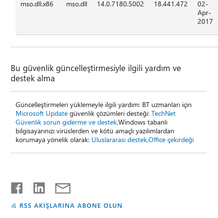
mso.dll.x86
mso.dll
14.0.7180.5002
18.441.472
02-
Apr-
2017
Bu güvenlik güncelleştirmesiyle ilgili yardım ve
destek alma
Güncelleştirmeleri yüklemeyle ilgili yardım: BT uzmanları için
Microsoft Update
güvenlik çözümleri desteği:
TechNet
Güvenlik sorun giderme ve destek,
Windows tabanlı
bilgisayarınızı virüslerden ve kötü amaçlı yazılımlardan
korumaya yönelik olarak:
Uluslararası destek
,
Office çekirdeği
RSS AKIŞLARINA ABONE OLUN