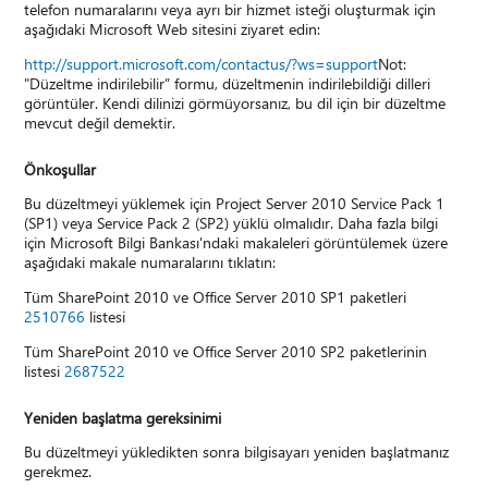
telefon numaralarını veya ayrı bir hizmet isteği oluşturmak için
aşağıdaki Microsoft Web sitesini ziyaret edin:
http://support.microsoft.com/contactus/?ws=support
Not:
"Düzeltme indirilebilir” formu, düzeltmenin indirilebildiği dilleri
görüntüler. Kendi dilinizi görmüyorsanız, bu dil için bir düzeltme
mevcut değil demektir.
Önkoşullar
Bu düzeltmeyi yüklemek için Project Server 2010 Service Pack 1
(SP1) veya Service Pack 2 (SP2) yüklü olmalıdır. Daha fazla bilgi
için Microsoft Bilgi Bankası'ndaki makaleleri görüntülemek üzere
aşağıdaki makale numaralarını tıklatın:
Tüm SharePoint 2010 ve Office Server 2010 SP1 paketleri
2510766
listesi
Tüm SharePoint 2010 ve Office Server 2010 SP2 paketlerinin
listesi
2687522
Yeniden başlatma gereksinimi
Bu düzeltmeyi yükledikten sonra bilgisayarı yeniden başlatmanız
gerekmez.