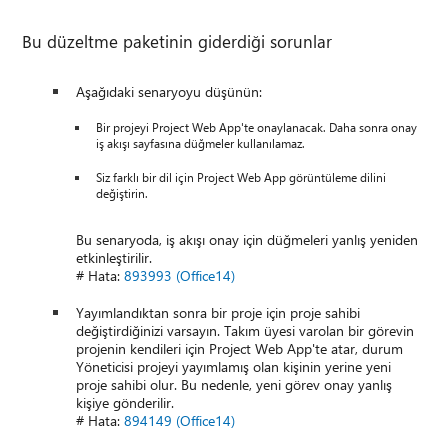
Bu düzeltme paketinin giderdiği sorunlar
Aşağıdaki senaryoyu düşünün:
Bir projeyi Project Web App'te onaylanacak. Daha sonra onay
iş akışı sayfasına düğmeler kullanılamaz.
Siz farklı bir dil için Project Web App görüntüleme dilini
değiştirin.
Bu senaryoda, iş akışı onay için düğmeleri yanlış yeniden
etkinleştirilir.
# Hata:
893993 (Office14)
Yayımlandıktan sonra bir proje için proje sahibi
değiştirdiğinizi varsayın. Takım üyesi varolan bir görevin
projenin kendileri için Project Web App'te atar, durum
Yöneticisi projeyi yayımlamış olan kişinin yerine yeni
proje sahibi olur. Bu nedenle, yeni görev onay yanlış
kişiye gönderilir.
# Hata:
894149 (Office14)