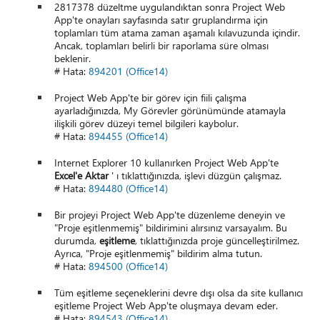
2817378 düzeltme uygulandıktan sonra Project Web
App'te onayları sayfasında satır gruplandırma için
toplamları tüm atama zaman aşamalı kılavuzunda içindir.
Ancak, toplamları belirli bir raporlama süre olması
beklenir.
# Hata:
894201 (Office14)
Project Web App'te bir görev için fiili çalışma
ayarladığınızda, My Görevler görünümünde atamayla
ilişkili görev düzeyi temel bilgileri kaybolur.
# Hata:
894455 (Office14)
Internet Explorer 10 kullanırken Project Web App'te
Excel'e Aktar
' ı tıklattığınızda, işlevi düzgün çalışmaz.
# Hata:
894480 (Office14)
Bir projeyi Project Web App'te düzenleme deneyin ve
"Proje eşitlenmemiş" bildirimini alırsınız varsayalım. Bu
durumda,
eşitleme
, tıklattığınızda proje güncelleştirilmez.
Ayrıca, "Proje eşitlenmemiş" bildirim alma tutun.
# Hata:
894500 (Office14)
Tüm eşitleme seçeneklerini devre dışı olsa da site kullanıcı
eşitleme Project Web App'te oluşmaya devam eder.
# Hata:
894543 (Office14)