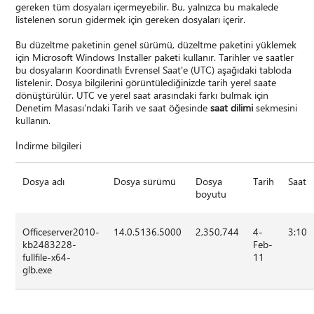
gereken tüm dosyaları içermeyebilir. Bu, yalnızca bu makalede
listelenen sorun gidermek için gereken dosyaları içerir.
Bu düzeltme paketinin genel sürümü, düzeltme paketini yüklemek
için Microsoft Windows Installer paketi kullanır. Tarihler ve saatler
bu dosyaların Koordinatlı Evrensel Saat'e (UTC) aşağıdaki tabloda
listelenir. Dosya bilgilerini görüntülediğinizde tarih yerel saate
dönüştürülür. UTC ve yerel saat arasındaki farkı bulmak için
Denetim Masası'ndaki Tarih ve saat öğesinde
saat dilimi
sekmesini
kullanın.
İndirme bilgileri
Dosya adı
Dosya sürümü
Dosya
Tarih
Saat
boyutu
Officeserver2010-
14.0.5136.5000
2,350,744
4-
3:10
kb2483228-
Feb-
fullfile-x64-
11
glb.exe