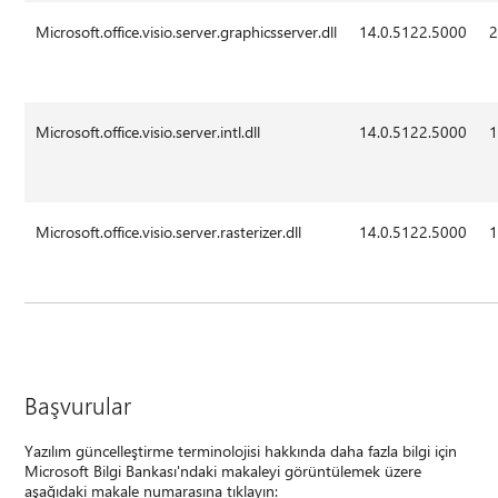
Microsoft.office.visio.server.graphicsserver.dll
14.0.5122.5000
2
Microsoft.office.visio.server.intl.dll
14.0.5122.5000
1
Microsoft.office.visio.server.rasterizer.dll
14.0.5122.5000
1
Başvurular
Yazılım güncelleştirme terminolojisi hakkında daha fazla bilgi için
Microsoft Bilgi Bankası'ndaki makaleyi görüntülemek üzere
aşağıdaki makale numarasına tıklayın: