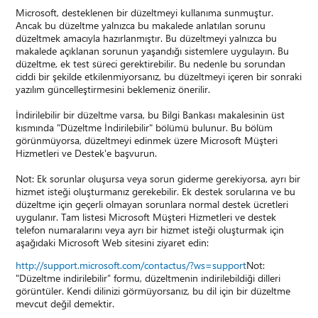
Microsoft, desteklenen bir düzeltmeyi kullanıma sunmuştur.
Ancak bu düzeltme yalnızca bu makalede anlatılan sorunu
düzeltmek amacıyla hazırlanmıştır. Bu düzeltmeyi yalnızca bu
makalede açıklanan sorunun yaşandığı sistemlere uygulayın. Bu
düzeltme, ek test süreci gerektirebilir. Bu nedenle bu sorundan
ciddi bir şekilde etkilenmiyorsanız, bu düzeltmeyi içeren bir sonraki
yazılım güncelleştirmesini beklemeniz önerilir.
İndirilebilir bir düzeltme varsa, bu Bilgi Bankası makalesinin üst
kısmında "Düzeltme İndirilebilir" bölümü bulunur. Bu bölüm
görünmüyorsa, düzeltmeyi edinmek üzere Microsoft Müşteri
Hizmetleri ve Destek'e başvurun.
Not: Ek sorunlar oluşursa veya sorun giderme gerekiyorsa, ayrı bir
hizmet isteği oluşturmanız gerekebilir. Ek destek sorularına ve bu
düzeltme için geçerli olmayan sorunlara normal destek ücretleri
uygulanır. Tam listesi Microsoft Müşteri Hizmetleri ve destek
telefon numaralarını veya ayrı bir hizmet isteği oluşturmak için
aşağıdaki Microsoft Web sitesini ziyaret edin:
http://support.microsoft.com/contactus/?ws=support
Not:
"Düzeltme indirilebilir” formu, düzeltmenin indirilebildiği dilleri
görüntüler. Kendi dilinizi görmüyorsanız, bu dil için bir düzeltme
mevcut değil demektir.