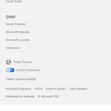
Visual Studio
Şirket
Kariyer Fırsatları
Microsoft Hakkında
Microsoft'ta Gizlilik
Yatırımcılar
Türkçe (Türkiye)
Gizlilik Tercihleriniz
Tüketici Durumu Gizliliği
Microsoft'a başvurun
Gizlilik
Kullanım Şartları
Ticari Markalar
Reklamlarımız hakkında
© Microsoft 2026