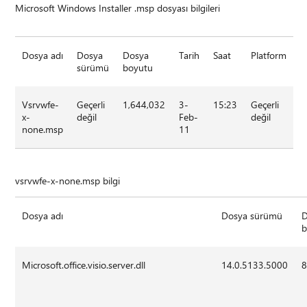
Microsoft Windows Installer .msp dosyası bilgileri
Dosya adı
Dosya
Dosya
Tarih
Saat
Platform
sürümü
boyutu
Vsrvwfe-
Geçerli
1,644,032
3-
15:23
Geçerli
x-
değil
Feb-
değil
none.msp
11
vsrvwfe-x-none.msp bilgi
Dosya adı
Dosya sürümü
b
Microsoft.office.visio.server.dll
14.0.5133.5000
8