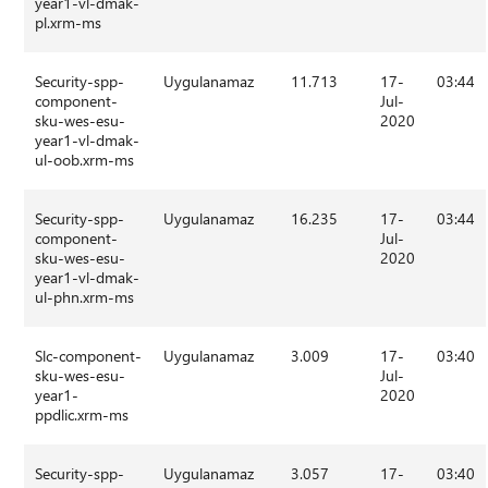
year1-vl-dmak-
pl.xrm-ms
Security-spp-
Uygulanamaz
11.713
17-
03:44
component-
Jul-
sku-wes-esu-
2020
year1-vl-dmak-
ul-oob.xrm-ms
Security-spp-
Uygulanamaz
16.235
17-
03:44
component-
Jul-
sku-wes-esu-
2020
year1-vl-dmak-
ul-phn.xrm-ms
Slc-component-
Uygulanamaz
3.009
17-
03:40
sku-wes-esu-
Jul-
year1-
2020
ppdlic.xrm-ms
Security-spp-
Uygulanamaz
3.057
17-
03:40