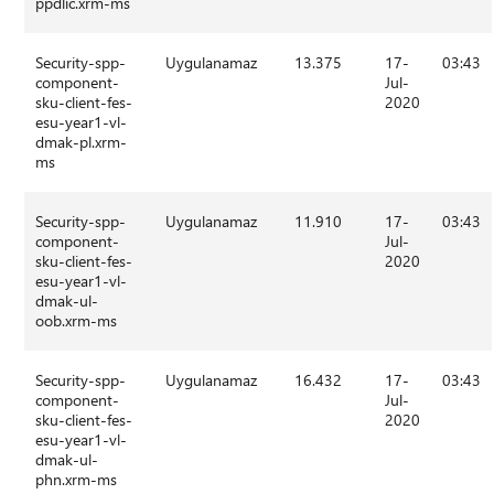
ppdlic.xrm-ms
Security-spp-
Uygulanamaz
13.375
17-
03:43
component-
Jul-
sku-client-fes-
2020
esu-year1-vl-
dmak-pl.xrm-
ms
Security-spp-
Uygulanamaz
11.910
17-
03:43
component-
Jul-
sku-client-fes-
2020
esu-year1-vl-
dmak-ul-
oob.xrm-ms
Security-spp-
Uygulanamaz
16.432
17-
03:43
component-
Jul-
sku-client-fes-
2020
esu-year1-vl-
dmak-ul-
phn.xrm-ms