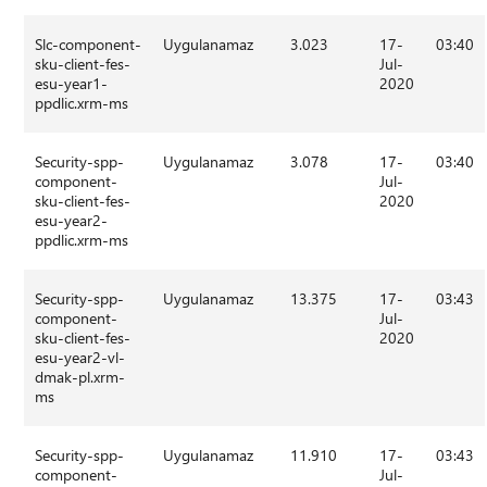
Slc-component-
Uygulanamaz
3.023
17-
03:40
sku-client-fes-
Jul-
esu-year1-
2020
ppdlic.xrm-ms
Security-spp-
Uygulanamaz
3.078
17-
03:40
component-
Jul-
sku-client-fes-
2020
esu-year2-
ppdlic.xrm-ms
Security-spp-
Uygulanamaz
13.375
17-
03:43
component-
Jul-
sku-client-fes-
2020
esu-year2-vl-
dmak-pl.xrm-
ms
Security-spp-
Uygulanamaz
11.910
17-
03:43
component-
Jul-