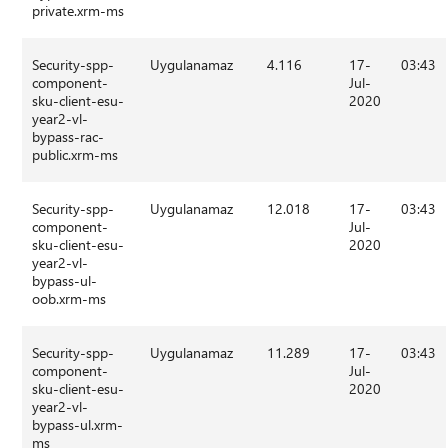
private.xrm-ms
Security-spp-
Uygulanamaz
4.116
17-
03:43
component-
Jul-
sku-client-esu-
2020
year2-vl-
bypass-rac-
public.xrm-ms
Security-spp-
Uygulanamaz
12.018
17-
03:43
component-
Jul-
sku-client-esu-
2020
year2-vl-
bypass-ul-
oob.xrm-ms
Security-spp-
Uygulanamaz
11.289
17-
03:43
component-
Jul-
sku-client-esu-
2020
year2-vl-
bypass-ul.xrm-
ms