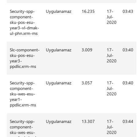
Security-spp-
Uygulanamaz
16.235
17-
03:43
component-
Jul-
sku-pos-esu-
2020
year3-vl-dmak-
ul-phn.xrm-ms
Slc-component-
Uygulanamaz
3.009
17-
03:40
sku-pos-esu-
Jul-
year3-
2020
ppdlic.xrm-ms
Security-spp-
Uygulanamaz
3.057
17-
03:40
component-
Jul-
sku-wes-esu-
2020
year1-
ppdlic.xrm-ms
Security-spp-
Uygulanamaz
13.307
17-
03:44
component-
Jul-
sku-wes-esu-
2020