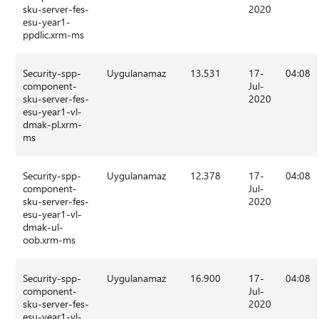
sku-server-fes-
2020
esu-year1-
ppdlic.xrm-ms
Security-spp-
Uygulanamaz
13.531
17-
04:08
component-
Jul-
sku-server-fes-
2020
esu-year1-vl-
dmak-pl.xrm-
ms
Security-spp-
Uygulanamaz
12.378
17-
04:08
component-
Jul-
sku-server-fes-
2020
esu-year1-vl-
dmak-ul-
oob.xrm-ms
Security-spp-
Uygulanamaz
16.900
17-
04:08
component-
Jul-
sku-server-fes-
2020
esu-year1-vl-