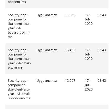
oob.xrm-ms
Security-spp-
Uygulanamaz
11.289
17-
03:43
component-
Jul-
sku-client-esu-
2020
year1-vl-
bypass-ul.xrm-
ms
Security-spp-
Uygulanamaz
13.406
17-
03:43
component-
Jul-
sku-client-esu-
2020
year1-vl-dmak-
pl.xrm-ms
Security-spp-
Uygulanamaz
12.007
17-
03:43
component-
Jul-
sku-client-esu-
2020
year1-vl-dmak-
ul-oob.xrm-ms