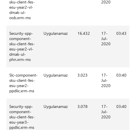
sku-client-fes-
2020
esu-year2-vl-
dmak-ul-
oob.xrm-ms
Security-spp-
Uygulanamaz
16.432
17-
03:43
component-
Jul-
sku-client-fes-
2020
esu-year2-vl-
dmak-ul-
phn.xrm-ms
Slc-component-
Uygulanamaz
3.023
17-
03:40
sku-client-fes-
Jul-
esu-year2-
2020
ppdlic.xrm-ms
Security-spp-
Uygulanamaz
3.078
17-
03:40
component-
Jul-
sku-client-fes-
2020
esu-year3-
ppdlic.xrm-ms