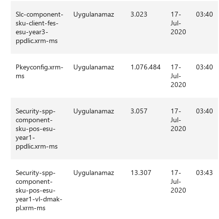
Slc-component-
Uygulanamaz
3.023
17-
03:40
sku-client-fes-
Jul-
esu-year3-
2020
ppdlic.xrm-ms
Pkeyconfig.xrm-
Uygulanamaz
1.076.484
17-
03:40
ms
Jul-
2020
Security-spp-
Uygulanamaz
3.057
17-
03:40
component-
Jul-
sku-pos-esu-
2020
year1-
ppdlic.xrm-ms
Security-spp-
Uygulanamaz
13.307
17-
03:43
component-
Jul-
sku-pos-esu-
2020
year1-vl-dmak-
pl.xrm-ms