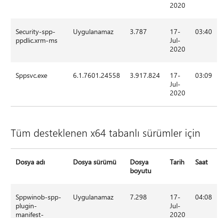
2020
Security-spp-
Uygulanamaz
3.787
17-
03:40
ppdlic.xrm-ms
Jul-
2020
Sppsvc.exe
6.1.7601.24558
3.917.824
17-
03:09
Jul-
2020
Tüm desteklenen x64 tabanlı sürümler için
Dosya adı
Dosya sürümü
Dosya
Tarih
Saat
boyutu
Sppwinob-spp-
Uygulanamaz
7.298
17-
04:08
plugin-
Jul-
manifest-
2020