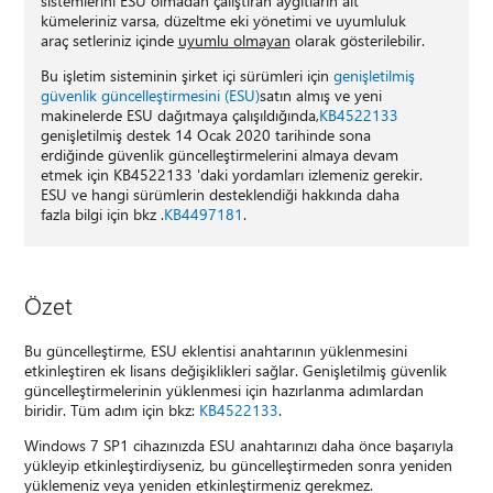
sistemlerini ESU olmadan çalıştıran aygıtların alt
kümeleriniz varsa, düzeltme eki yönetimi ve uyumluluk
araç setleriniz içinde
uyumlu olmayan
olarak gösterilebilir.
Bu işletim sisteminin şirket içi sürümleri için
genişletilmiş
güvenlik güncelleştirmesini (ESU)
satın almış ve yeni
makinelerde ESU dağıtmaya çalışıldığında,
KB4522133
genişletilmiş destek 14 Ocak 2020 tarihinde sona
erdiğinde güvenlik güncelleştirmelerini almaya devam
etmek için KB4522133 'daki yordamları izlemeniz gerekir.
ESU ve hangi sürümlerin desteklendiği hakkında daha
fazla bilgi için bkz .
KB4497181
.
Özet
Bu güncelleştirme, ESU eklentisi anahtarının yüklenmesini
etkinleştiren ek lisans değişiklikleri sağlar. Genişletilmiş güvenlik
güncelleştirmelerinin yüklenmesi için hazırlanma adımlardan
biridir. Tüm adım için bkz:
KB4522133
.
Windows 7 SP1 cihazınızda ESU anahtarınızı daha önce başarıyla
yükleyip etkinleştirdiyseniz, bu güncelleştirmeden sonra yeniden
yüklemeniz veya yeniden etkinleştirmeniz gerekmez.