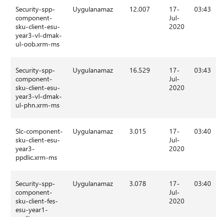
Security-spp-
Uygulanamaz
12.007
17-
03:43
component-
Jul-
sku-client-esu-
2020
year3-vl-dmak-
ul-oob.xrm-ms
Security-spp-
Uygulanamaz
16.529
17-
03:43
component-
Jul-
sku-client-esu-
2020
year3-vl-dmak-
ul-phn.xrm-ms
Slc-component-
Uygulanamaz
3.015
17-
03:40
sku-client-esu-
Jul-
year3-
2020
ppdlic.xrm-ms
Security-spp-
Uygulanamaz
3.078
17-
03:40
component-
Jul-
sku-client-fes-
2020
esu-year1-