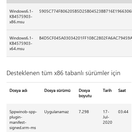
Windows6.1-
5905C774F806205B5D25B04523BB716E196630
KB4575903-
x86.msu
Windows6.1-
B4D5CF045A03034201FF108C2802FA6AC79459
KB4575903-
x64.msu
Desteklenen tüm x86 tabanlı sürümler için
Dosya adı
Dosya sürümü
Dosya
Tarih
Saat
boyutu
Sppwinob-spp-
Uygulanamaz
7.298
17-
03:44
plugin-
Jul-
manifest-
2020
signed.xrm-ms