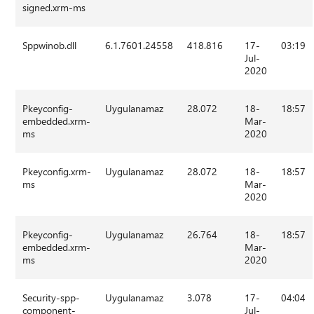
signed.xrm-ms
Sppwinob.dll
6.1.7601.24558
418.816
17-
03:19
Jul-
2020
Pkeyconfig-
Uygulanamaz
28.072
18-
18:57
embedded.xrm-
Mar-
ms
2020
Pkeyconfig.xrm-
Uygulanamaz
28.072
18-
18:57
ms
Mar-
2020
Pkeyconfig-
Uygulanamaz
26.764
18-
18:57
embedded.xrm-
Mar-
ms
2020
Security-spp-
Uygulanamaz
3.078
17-
04:04
component-
Jul-