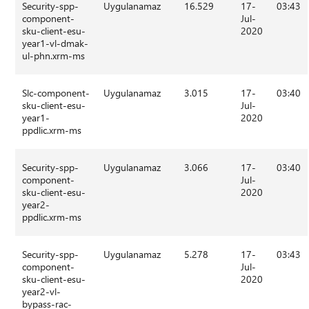
Security-spp-
Uygulanamaz
16.529
17-
03:43
component-
Jul-
sku-client-esu-
2020
year1-vl-dmak-
ul-phn.xrm-ms
Slc-component-
Uygulanamaz
3.015
17-
03:40
sku-client-esu-
Jul-
year1-
2020
ppdlic.xrm-ms
Security-spp-
Uygulanamaz
3.066
17-
03:40
component-
Jul-
sku-client-esu-
2020
year2-
ppdlic.xrm-ms
Security-spp-
Uygulanamaz
5.278
17-
03:43
component-
Jul-
sku-client-esu-
2020
year2-vl-
bypass-rac-