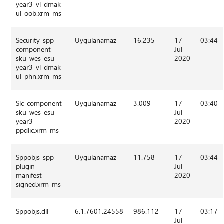
year3-vl-dmak-
ul-oob.xrm-ms
Security-spp-
Uygulanamaz
16.235
17-
03:44
component-
Jul-
sku-wes-esu-
2020
year3-vl-dmak-
ul-phn.xrm-ms
Slc-component-
Uygulanamaz
3.009
17-
03:40
sku-wes-esu-
Jul-
year3-
2020
ppdlic.xrm-ms
Sppobjs-spp-
Uygulanamaz
11.758
17-
03:44
plugin-
Jul-
manifest-
2020
signed.xrm-ms
Sppobjs.dll
6.1.7601.24558
986.112
17-
03:17
Jul-