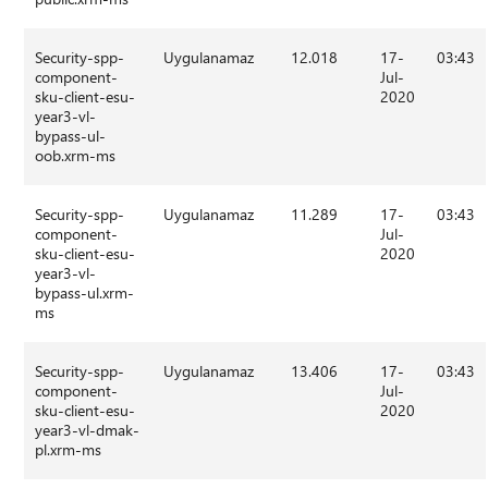
Security-spp-
Uygulanamaz
12.018
17-
03:43
component-
Jul-
sku-client-esu-
2020
year3-vl-
bypass-ul-
oob.xrm-ms
Security-spp-
Uygulanamaz
11.289
17-
03:43
component-
Jul-
sku-client-esu-
2020
year3-vl-
bypass-ul.xrm-
ms
Security-spp-
Uygulanamaz
13.406
17-
03:43
component-
Jul-
sku-client-esu-
2020
year3-vl-dmak-
pl.xrm-ms