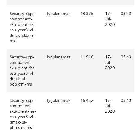
Security-spp-
Uygulanamaz
13.375
17-
03:43
component-
Jul-
sku-client-fes-
2020
esu-year3-vl-
dmak-pl.xrm-
ms
Security-spp-
Uygulanamaz
11.910
17-
03:43
component-
Jul-
sku-client-fes-
2020
esu-year3-vl-
dmak-ul-
oob.xrm-ms
Security-spp-
Uygulanamaz
16.432
17-
03:43
component-
Jul-
sku-client-fes-
2020
esu-year3-vl-
dmak-ul-
phn.xrm-ms