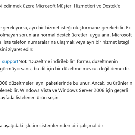
 edinmek üzere Microsoft Müşteri Hizmetleri ve Destek'e
gerekiyorsa, ayrı bir hizmet isteği oluşturmanız gerekebilir. Ek
i olmayan sorunlara normal destek ücretleri uygulanır. Microsoft
iste telefon numaralarına ulaşmak veya ayrı bir hizmet isteği
ini ziyaret edin:
s=support
Not: "Düzeltme indirilebilir” formu, düzeltmenin
izi görmüyorsanız, bu dil için bir düzeltme mevcut değil demektir.
8 düzeltmeleri aynı paketlerinde bulunur. Ancak, bu ürünlerin
stelenebilir. Windows Vista ve Windows Server 2008 için geçerli
sayfada listelenen ürün seçin.
 aşağıdaki işletim sistemlerinden biri çalışmalıdır: