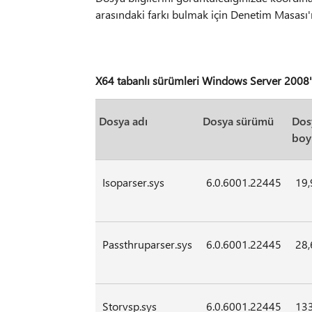
arasındaki farkı bulmak için Denetim Masası
X64 tabanlı sürümleri Windows Server 2008'
Dosya adı
Dosya sürümü
Dos
boy
Isoparser.sys
6.0.6001.22445
19,
Passthruparser.sys
6.0.6001.22445
28,
Storvsp.sys
6.0.6001.22445
13