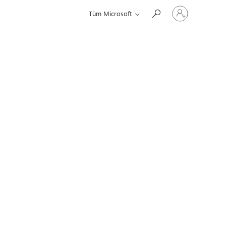
Hesabınızda
Tüm Microsoft
oturum
açın