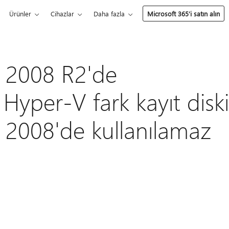
Ürünler
Cihazlar
Daha fazla
Microsoft 365’i satın alın
 2008 R2'de
Hyper-V fark kayıt diski
2008'de kullanılamaz