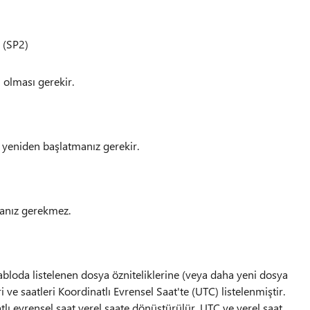
 (SP2)
 olması gerekir.
 yeniden başlatmanız gerekir.
manız gerekmez.
abloda listelenen dosya özniteliklerine (veya daha yeni dosya
ri ve saatleri Koordinatlı Evrensel Saat'te (UTC) listelenmiştir.
tlı evrensel saat yerel saate dönüştürülür. UTC ve yerel saat