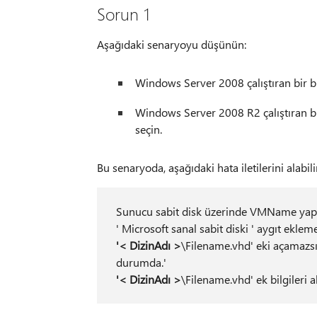
Sorun 1
Aşağıdaki senaryoyu düşünün:
Windows Server 2008 çalıştıran bir 
Windows Server 2008 R2 çalıştıran bir
seçin.
Bu senaryoda, aşağıdaki hata iletilerini alabilir
Sunucu sabit disk üzerinde VMName yapıla
' Microsoft sanal sabit diski ' aygıt eklem
'< DizinAdı >
\Filename.vhd' eki açamazsı
durumda.'
'< DizinAdı >
\Filename.vhd' ek bilgileri 