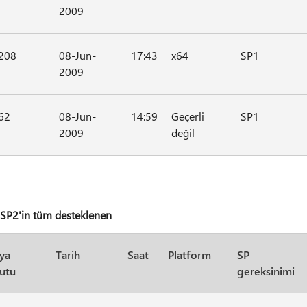
2009
208
08-Jun-
17:43
x64
SP1
2009
62
08-Jun-
14:59
Geçerli
SP1
2009
değil
SP2'in tüm desteklenen
ya
Tarih
Saat
Platform
SP
utu
gereksinimi