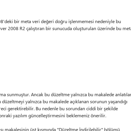
'deki bir meta veri değeri doğru işlenmemesi nedeniyle bu
rver 2008 R2 çalıştıran bir sunucuda oluşturulan üzerinde bu met
nıma sunmuştur. Ancak bu düzeltme yalnızca bu makalede anlatıla
u düzeltmeyi yalnızca bu makalede açıklanan sorunun yaşandığı
eci gerektirebilir. Bu nedenle bu sorundan ciddi bir şekilde
onraki yazılım güncelleştirmesini beklemeniz önerilir.
kası makalesinin üst kısmında "Düzeltme İndirilebilir" bölümü