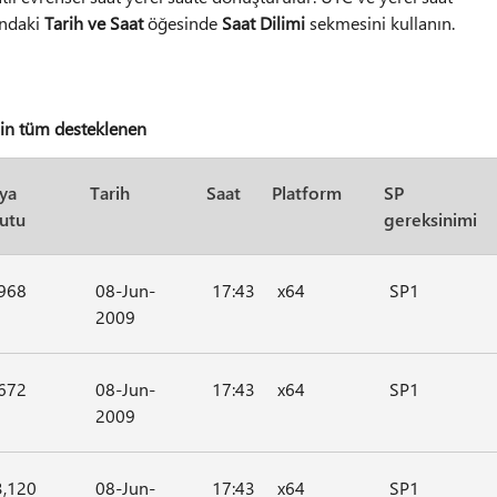
'ndaki
Tarih ve Saat
öğesinde
Saat Dilimi
sekmesini kullanın.
in tüm desteklenen
ya
Tarih
Saat
Platform
SP
utu
gereksinimi
968
08-Jun-
17:43
x64
SP1
2009
672
08-Jun-
17:43
x64
SP1
2009
3,120
08-Jun-
17:43
x64
SP1