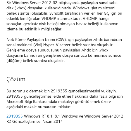
Bir Windows Server 2012 R2 bilgisayarda paylaşılan sanal sabit
disk (.vhdx) dosyaları kullandığınızda, Windows işletim sistemi
bellek sızıntısı oluşabilir. Svhdxflt tarafından verilen her GÇ için bir
etkinlik kimliği olan VHDMP inanmaktadır. VHDMP hangi
sonuçları gereksiz disk belleği olmayan havuz belleği kullanımını
izleme bu etkinlik kimliği sağlar.
Not: Küme Paylaşılan birimi (CSV), için paylaşılan .vhdx barındıran
sanal makinesi (VM) Hyper-V server bellek sızıntısı oluşabilir.
Genişleme dosya sunucusunun paylaşılan .vhdx için .vhdx
dosyasını barındıran genişleme dosya sunucu kümesinde sunucu
(düğüm) bellek sızıntısı oluşabilir.
Çözüm
Bu sorunu gidermek için 2919355 güncelleştirmesini yükleyin.
2919355 güncelleştirmesi elde etme hakkında daha fazla bilgi için
Microsoft Bilgi Bankası'ndaki makaleyi görüntülemek üzere
aşağıdaki makale numarasını tıklatın:
2919355
Windows RT 8.1, 8.1 Windows ve Windows Server 2012
R2 Güncelleştirmesi Nisan 2014