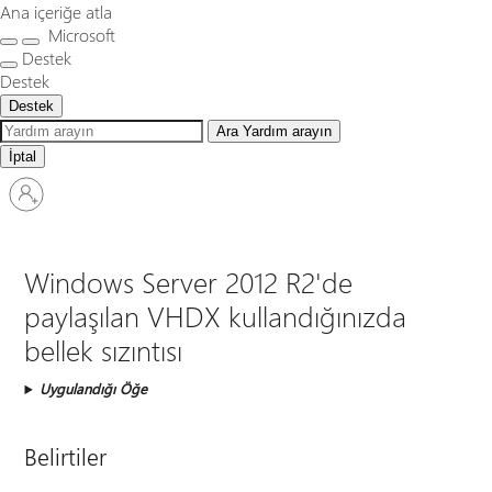
Ana içeriğe atla
Microsoft
Destek
Destek
Destek
Ara
Yardım arayın
İptal
Hesabınızda
oturum
açın
Windows Server 2012 R2'de
paylaşılan VHDX kullandığınızda
bellek sızıntısı
Uygulandığı Öğe
Belirtiler