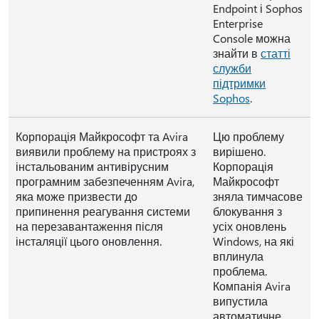
Endpoint і Sophos
Enterprise
Console можна
знайти в
статті
служби
підтримки
Sophos
.
Корпорація Майкрософт та Avira
Цю проблему
виявили проблему на пристроях з
вирішено.
інстальованим антивірусним
Корпорація
програмним забезпеченням Avira,
Майкрософт
яка може призвести до
зняла тимчасове
припинення реагування системи
блокування з
на перезавантаження після
усіх оновлень
інсталяції цього оновлення.
Windows, на які
вплинула
проблема.
Компанія Avira
випустила
автоматичне