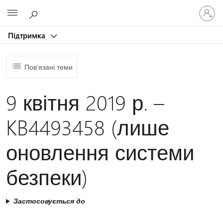
Увійдіть
Microsoft
у
свій
Підтримка
обліков
запис
Пов’язані теми
9 квітня 2019 р. –
KB4493458 (лише
оновлення системи
безпеки)
Застосовується до