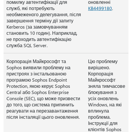
помилку автентифікації для
оновленні
служб, які потребують
KB4499180
.
необмеженого делегування, після
завершення терміну дії запиту
Kerberos (за замовчуванням
становить 10 годин). Наприклад,
не проходить автентифікацію
служба SQL Server.
Корпорація Майкрософт та
Цю проблему
Sophos виявили проблему на
вирішено.
пристроях з інстальованою
Корпорація
програмою Sophos Endpoint
Майкрософт
Protection, якою керує Sophos
зняла тимчасове
Central або Sophos Enterprise
блокування з
Console (SEC), що може призвести
усіх оновлень
до того, що система припинить
Windows, на які
реагувати на перезавантаження
вплинула
після інсталяції цього оновлення.
проблема.
Інструкції для
клієнтів Sophos