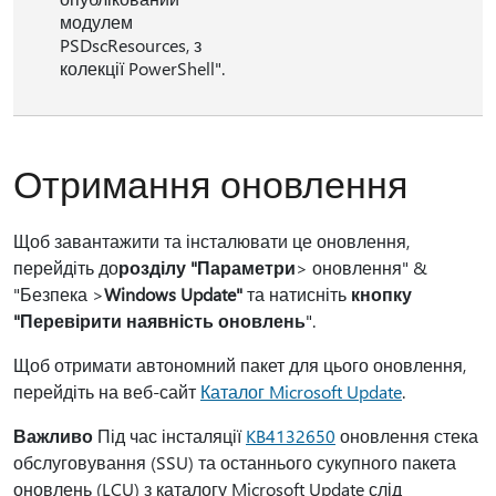
модулем
PSDscResources, з
колекції PowerShell".
Отримання оновлення
Щоб завантажити та інсталювати це оновлення,
перейдіть до
розділу "Параметри
> оновлення" &
"Безпека >
Windows Update"
та натисніть
кнопку
"Перевірити наявність оновлень
".
Щоб отримати автономний пакет для цього оновлення,
перейдіть на веб-сайт
Каталог Microsoft Update
.
Важливо
Під час інсталяції
KB4132650
оновлення стека
обслуговування (SSU) та останнього сукупного пакета
оновлень (LCU) з каталогу Microsoft Update слід