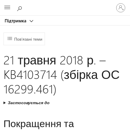
Увійдіть
Microsoft
у
свій
Підтримка
обліков
запис
Пов’язані теми
21 травня 2018 р. –
KB4103714 (збірка ОС
16299.461)
Застосовується до
Покращення та