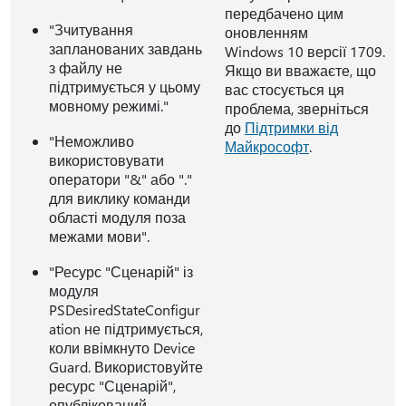
передбачено цим
"Зчитування
оновленням
запланованих завдань
Windows 10 версії 1709.
з файлу не
Якщо ви вважаєте, що
підтримується у цьому
вас стосується ця
мовному режимі."
проблема, зверніться
до
Підтримки від
"Неможливо
Майкрософт
.
використовувати
оператори "&" або "."
для виклику команди
області модуля поза
межами мови".
"Ресурс "Сценарій" із
модуля
PSDesiredStateConfigur
ation не підтримується,
коли ввімкнуто Device
Guard. Використовуйте
ресурс "Сценарій",
опублікований