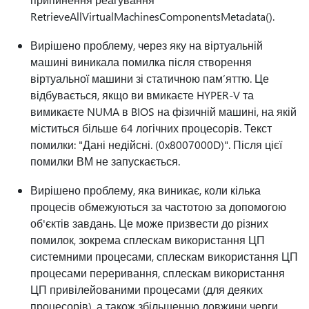
RetrieveAllVirtualMachinesComponentsMetadata().
Вирішено проблему, через яку на віртуальній
машині виникала помилка після створення
віртуальної машини зі статичною пам’яттю. Це
відбувається, якщо ви вмикаєте HYPER-V та
вимикаєте NUMA в BIOS на фізичній машині, на якій
міститься більше 64 логічних процесорів. Текст
помилки: "Дані недійсні. (0x8007000D)". Після цієї
помилки ВМ не запускається.
Вирішено проблему, яка виникає, коли кілька
процесів обмежуються за частотою за допомогою
об'єктів завдань. Це може призвести до різних
помилок, зокрема сплескам використання ЦП
системними процесами, сплескам використання ЦП
процесами переривання, сплескам використання
ЦП привілейованими процесами (для деяких
процесорів), а також збільшенню довжини черги