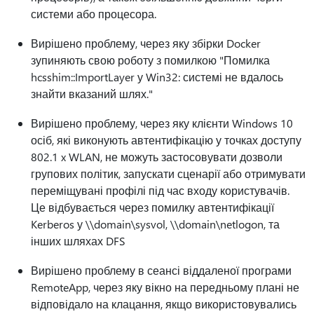
системи або процесора.
Вирішено проблему, через яку збірки Docker
зупиняють свою роботу з помилкою "Помилка
hcsshim::ImportLayer у Win32: системі не вдалось
знайти вказаний шлях."
Вирішено проблему, через яку клієнти Windows 10
осіб, які виконують автентифікацію у точках доступу
802.1 x WLAN, не можуть застосовувати дозволи
групових політик, запускати сценарії або отримувати
переміщувані профілі під час входу користувачів.
Це відбувається через помилку автентифікації
Kerberos у \\domain\sysvol, \\domain\netlogon, та
інших шляхах DFS
Вирішено проблему в сеансі віддаленої програми
RemoteApp, через яку вікно на передньому плані не
відповідало на клацання, якщо використовувались