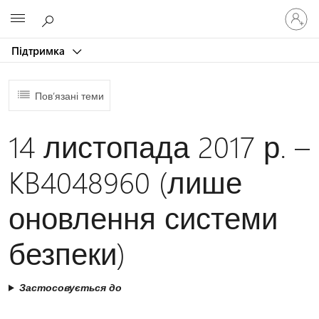
Увійдіть
Microsoft
у
свій
Підтримка
обліков
запис
Пов’язані теми
14 листопада 2017 р. –
KB4048960 (лише
оновлення системи
безпеки)
Застосовується до