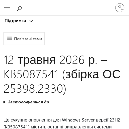
Увійдіть
Microsoft
у
свій
Підтримка
обліков
запис
Пов’язані теми
12 травня 2026 р. –
KB5087541 (збірка ОС
25398.2330)
Застосовується до
Це сукупне оновлення для Windows Server версії 23H2
(KB5087541) містить останні виправлення системи