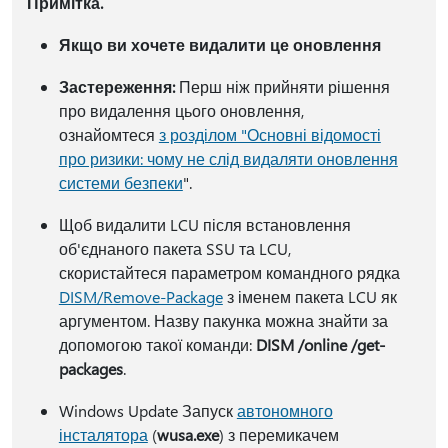
Примітка.
Якщо ви хочете видалити це оновлення
Застереження:
Перш ніж прийняти рішення
про видалення цього оновлення,
ознайомтеся
з розділом "Основні відомості
про ризики: чому не слід видаляти оновлення
системи безпеки
".
Щоб видалити LCU після встановлення
об'єднаного пакета SSU та LCU,
скористайтеся параметром командного рядка
DISM/Remove-Package
з іменем пакета LCU як
аргументом. Назву пакунка можна знайти за
допомогою такої команди:
DISM /online /get-
packages
.
Windows Update Запуск
автономного
інсталятора
(
wusa.exe
) з перемикачем