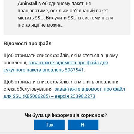
/uninstall
в об'єднаному пакеті не
працюватиме, оскільки об'єднаний пакет
містить SSU. Вилучити SSU із системи після
інсталяції не можна.
Відомості про файл
Щоб отримати список файлів, які містяться в цьому
оновленні,
завантажте відомості про файл для
сукупного пакета оновлень 5087541
.
Щоб отримати список файлів, які містить оновлення
стека обслуговування,
завантажте відомості про файл
для SSU (KB5086285) – версія 25398.2273
.
Чи була ця інформація корисною?
Так
Ні