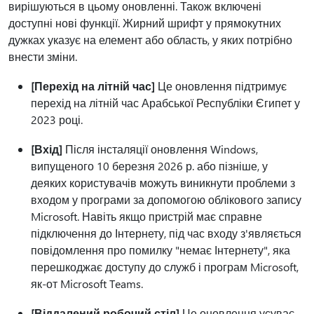
вирішуються в цьому оновленні. Також включені
доступні нові функції. Жирний шрифт у прямокутних
дужках указує на елемент або область, у яких потрібно
внести зміни.
[Перехід на літній час]
Це оновлення підтримує
перехід на літній час Арабської Республіки Єгипет у
2023 році.
[Вхід]
Після інсталяції оновлення Windows,
випущеного 10 березня 2026 р. або пізніше, у
деяких користувачів можуть виникнути проблеми з
входом у програми за допомогою облікового запису
Microsoft. Навіть якщо пристрій має справне
підключення до Інтернету, під час входу з'являється
повідомлення про помилку "немає Інтернету", яка
перешкоджає доступу до служб і програм Microsoft,
як-от Microsoft Teams.
[Віддалений робочий стіл]
Це оновлення усуває