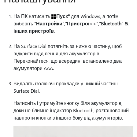
На ПК натисніть
Пуск"
для Windows, а потім
виберіть
"Настройки
",
"Пристрої
>>",
"Bluetooth" &
інших пристроїв
.
На Surface Dial потягніть за нижню частину, щоб
відкрити відділення для акумуляторів.
Переконайтеся, що всередині встановлено два
акумулятори AAA.
Видаліть ізолюючі прокладки у нижній частині
Surface Dial.
Натисніть і утримуйте кнопку біля акумуляторів,
доки не блимне індикатор Bluetooth, розташований
навпроти кнопки з іншого боку від акумуляторів.