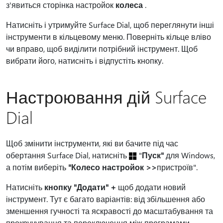
з'явиться сторінка настройок
колеса
.
Натисніть і утримуйте Surface Dial, щоб переглянути інші
інструменти в кільцевому меню. Поверніть кільце вліво
чи вправо, щоб виділити потрібний інструмент. Щоб
вибрати його, натисніть і відпустіть кнопку.
Настроювання дій Surface
Dial
Щоб змінити інструменти, які ви бачите під час
обертання Surface Dial, натисніть
"
Пуск"
для Windows,
а потім виберіть
"Колесо настройок >>
пристроїв".
Натисніть
кнопку "Додати" +
щоб додати новий
інструмент. Тут є багато варіантів: від збільшення або
зменшення гучності та яскравості до масштабування та
прокручування та переключення між програмами.