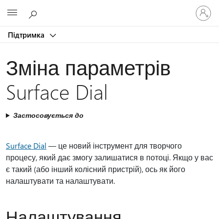
Увійдіть
Microsoft
у
свій
Підтримка
обліков
запис
Зміна параметрів
Surface Dial
Застосовується до
Surface Dial
— це новий інструмент для творчого
процесу, який дає змогу залишатися в потоці. Якщо у вас
є такий (або інший колісний пристрій), ось як його
налаштувати та налаштувати.
Налаштування