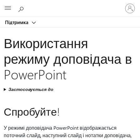
Увійдіть
Microsoft
у
свій
Підтримка
обліков
запис
Використання
режиму доповідача в
PowerPoint
Застосовується до
Спробуйте!
У режимі доповідача PowerPoint відображається
поточний слайд, наступний слайд і нотатки доповідача,