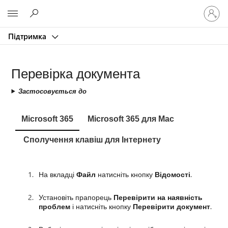
Увійдіть
Microsoft
у
свій
Підтримка
обліков
запис
Перевірка документа
Застосовується до
Microsoft 365
Microsoft 365 для Mac
Сполучення клавіш для Інтернету
На вкладці
Файл
натисніть кнопку
Відомості
.
Установіть прапорець
Перевірити на наявність
проблем
і натисніть кнопку
Перевірити документ
.