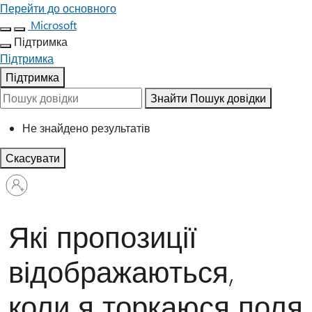
Перейти до основного
Microsoft
Підтримка
Підтримка
Підтримка
Знайти
Пошук довідки
Не знайдено результатів
Скасувати
Увійдіть
у
свій
обліковий
Які пропозиції
запис
відображаються,
коли я торкаюся поля