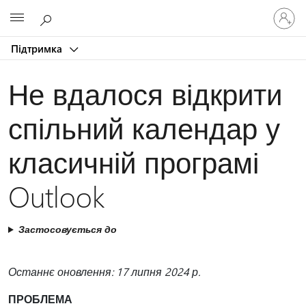
Увійдіть
Microsoft
у
свій
Підтримка
обліков
запис
Не вдалося відкрити
спільний календар у
класичній програмі
Outlook
Застосовується до
Останнє оновлення: 17 липня 2024 р.
ПРОБЛЕМА