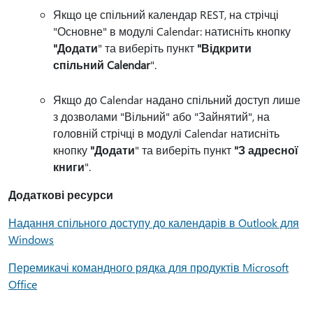
Якщо це спільний календар REST, на стрічці
"Основне" в модулі Calendar: натисніть кнопку
"Додати
" та виберіть пункт
"Відкрити
спільний Calendar
".
Якщо до Calendar надано спільний доступ лише
з дозволами "Вільний" або "Зайнятий", на
головній стрічці в модулі Calendar натисніть
кнопку
"Додати
" та виберіть пункт
"З адресної
книги
".
Додаткові ресурси
Надання спільного доступу до календарів в Outlook для
Windows
Перемикачі командного рядка для продуктів Microsoft
Office