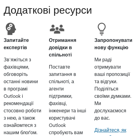
Додаткові ресурси
Запитайте
Отримання
Запропонувати
експертів
довідки в
нову функцію
спільноті
Зв’яжіться з
Ми раді
фахівцями,
Поставте
отримувати
обговоріть
запитання в
ваші пропозиції
останні новини
спільноті, а
та відгуки.
в програмі
агенти
Поділіться
Outlook і
підтримки,
своїми думками.
рекомендації
фахівці,
Ми
стосовно роботи
інженери та інші
дослухаємося
з нею, а також
користувачі
до вас.
ознайомтеся з
Outlook
Дізнайтеся, як
нашим блоґом.
спробують вам