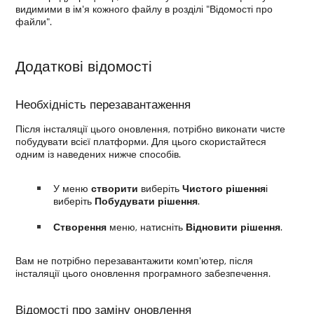
видимими в ім'я кожного файлу в розділі "Відомості про
файли".
Додаткові відомості
Необхідність перезавантаження
Після інсталяції цього оновлення, потрібно виконати чисте
побудувати всієї платформи. Для цього скористайтеся
одним із наведених нижче способів.
У меню
створити
виберіть
Чистого рішення
і
виберіть
Побудувати рішення
.
Створення
меню, натисніть
Відновити рішення
.
Вам не потрібно перезавантажити комп'ютер, після
інсталяції цього оновлення програмного забезпечення.
Відомості про заміну оновлення