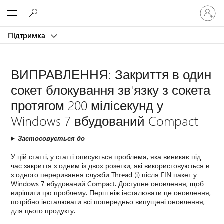
Увійдіть
Microsoft
у
свій
Підтримка
обліков
запис
ВИПРАВЛЕННЯ: Закриття в один
сокет блокування зв'язку з сокета
протягом 200 мілісекунд у
Windows 7 вбудований Compact
Застосовується до
У цій статті, у статті описується проблема, яка виникає під
час закриття з одним із двох розетки, які використовуються в
з одного переривання служби Thread (і) після FIN пакет у
Windows 7 вбудований Compact. Доступне оновлення, щоб
вирішити цю проблему. Перш ніж інсталювати це оновлення,
потрібно інсталювати всі попередньо випущені оновлення,
для цього продукту.