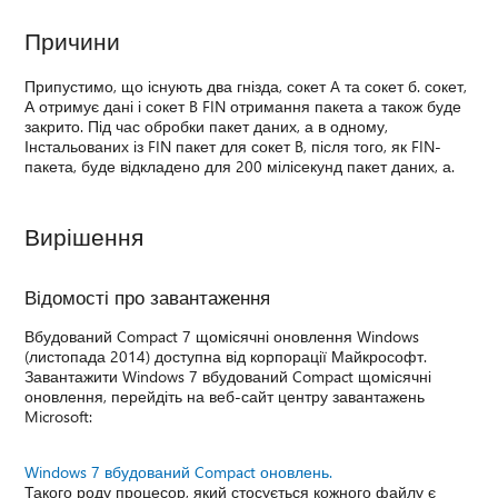
Причини
Припустимо, що існують два гнізда, сокет A та сокет б. сокет,
А отримує дані і сокет B FIN отримання пакета а також буде
закрито. Під час обробки пакет даних, а в одному,
Інстальованих із FIN пакет для сокет B, після того, як FIN-
пакета, буде відкладено для 200 мілісекунд пакет даних, а.
Вирішення
Відомості про завантаження
Вбудований Compact 7 щомісячні оновлення Windows
(листопада 2014) доступна від корпорації Майкрософт.
Завантажити Windows 7 вбудований Compact щомісячні
оновлення, перейдіть на веб-сайт центру завантажень
Microsoft:
Windows 7 вбудований Compact оновлень.
Такого роду процесор, який стосується кожного файлу є