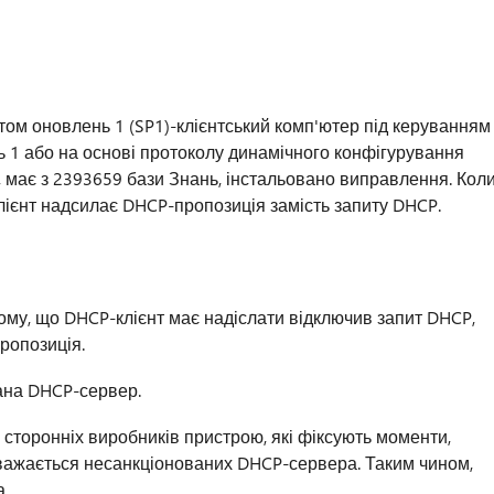
етом оновлень 1 (SP1)-клієнтський комп'ютер під керуванням
 1 або на основі протоколу динамічного конфігурування
, має з 2393659 бази Знань, інстальовано виправлення. Кол
лієнт надсилає DHCP-пропозиція замість запиту DHCP.
ому, що DHCP-клієнт має надіслати відключив запит DHCP,
ропозиція.
ана DHCP-сервер.
 сторонніх виробників пристрою, які фіксують моменти,
вважається несанкціонованих DHCP-сервера. Таким чином,
а.