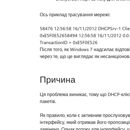
Ось приклад трасування мережі:
58476 12:56:58 16/11/2012 DHCPSrv-1 Clie
0xE5F0E52658494 12:56:58 16/11/2012 0.0.
TransactionID = 0xE5F0E526
Після того, як Windows 7 надсилає відпові
через те, що це виглядає як несанкціоно
Причина
Ця проблема виникає, тому що DHCP-кліє
пакетів.
Як правило, коли є активним прослуховув
інтерфейсу, який отримав його пропозиці
замінено. Однак потоку для інтерфейсу, щ