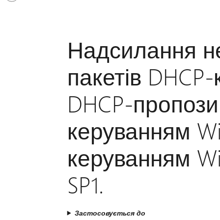
свій
обліковий
запис
Надсилання н
пакетів DHCP-
DHCP-пропозиц
керуванням Wi
керуванням Wi
SP1.
Застосовується до