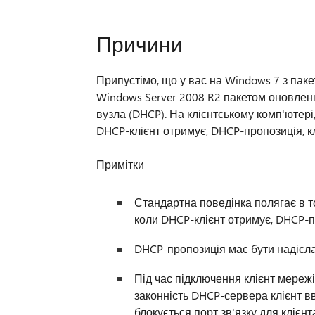
Причини
Припустімо, що у вас на Windows 7 з пак
Windows Server 2008 R2 пакетом оновлень
вузла (DHCP). На клієнтському комп'ютері
DHCP-клієнт отримує, DHCP-пропозиція, к
Примітки
Стандартна поведінка полягає в т
коли DHCP-клієнт отримує, DHCP-п
DHCP-пропозиція має бути надісл
Під час підключення клієнт мережі
законність DHCP-сервера клієнт 
блокується порт зв'язку для клієнт