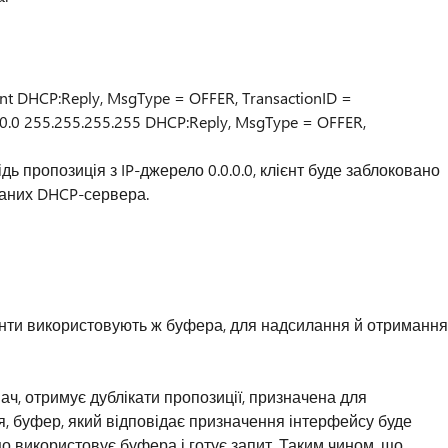
nt DHCP:Reply, MsgType = OFFER, TransactionID =
0.0 255.255.255.255 DHCP:Reply, MsgType = OFFER,
дь пропозиція з IP-джерело 0.0.0.0, клієнт буде заблоковано
ваних DHCP-сервера.
нти використовують ж буфера, для надсилання й отримання
ач, отримує дублікати пропозиції, призначена для
я, буфер, який відповідає призначення інтерфейсу буде
о використовує буфера і готує запит. Таким чином, що