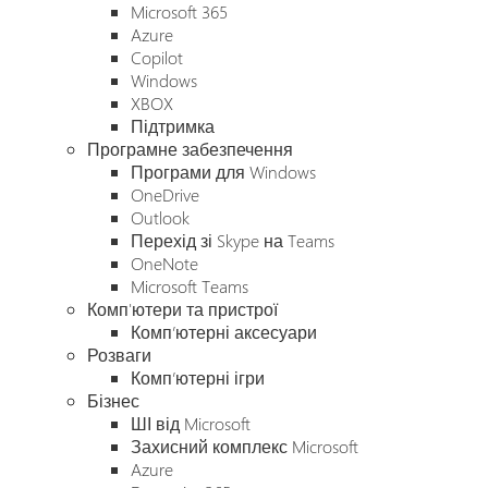
Microsoft 365
Azure
Copilot
Windows
XBOX
Підтримка
Програмне забезпечення
Програми для Windows
OneDrive
Outlook
Перехід зі Skype на Teams
OneNote
Microsoft Teams
Комп'ютери та пристрої
Комп’ютерні аксесуари
Розваги
Комп’ютерні ігри
Бізнес
ШІ від Microsoft
Захисний комплекс Microsoft
Azure