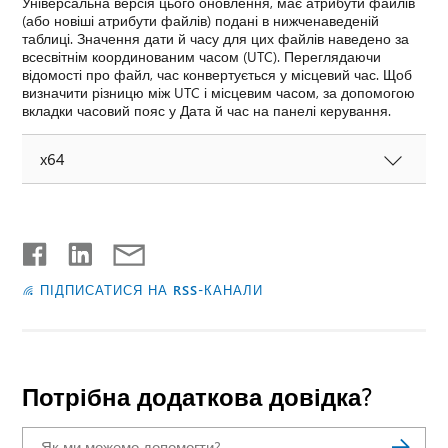
Універсальна версія цього оновлення, має атрибути файлів
(або новіші атрибути файлів) подані в нижченаведеній
таблиці. Значення дати й часу для цих файлів наведено за
всесвітнім координованим часом (UTC). Переглядаючи
відомості про файл, час конвертується у місцевий час. Щоб
визначити різницю між UTC і місцевим часом, за допомогою
вкладки часовий пояс у Дата й час на панелі керування.
x64
ПІДПИСАТИСЯ НА RSS-КАНАЛИ
Потрібна додаткова довідка?