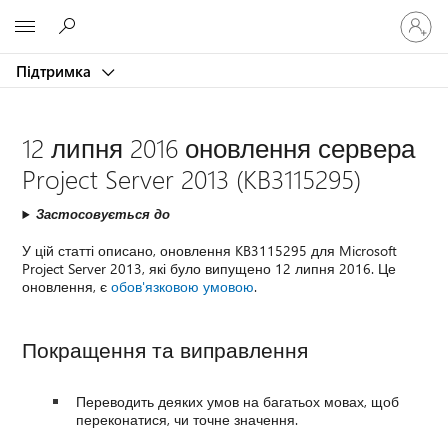
Увійдіть
Microsoft
у
свій
Підтримка
обліков
запис
12 липня 2016 оновлення сервера
Project Server 2013 (KB3115295)
Застосовується до
У цій статті описано, оновлення KB3115295 для Microsoft
Project Server 2013, які було випущено 12 липня 2016. Це
оновлення, є
обов'язковою умовою
.
Покращення та виправлення
Переводить деяких умов на багатьох мовах, щоб
переконатися, чи точне значення.