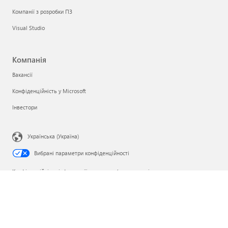
Компанії з розробки ПЗ
Visual Studio
Компанія
Вакансії
Конфіденційність у Microsoft
Інвестори
Українська (Україна)
Вибрані параметри конфіденційності
Конфіденційність інформації про здоров’я споживачів
Звернутися до корпорації Microsoft
Конфіденційність
Умови використання
Товарні знаки
Відомості про рекламу
© Microsoft 2026