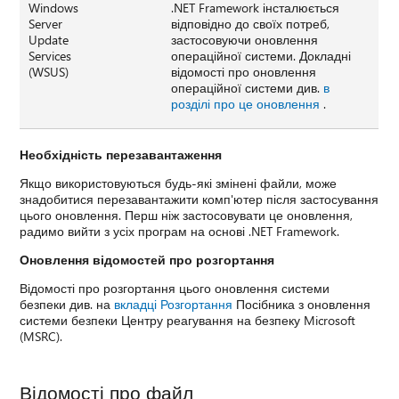
Windows
.NET Framework інсталюється
Server
відповідно до своїх потреб,
Update
застосовуючи оновлення
Services
операційної системи. Докладні
(WSUS)
відомості про оновлення
операційної системи див.
в
розділі про це оновлення
.
Необхідність перезавантаження
Якщо використовуються будь-які змінені файли, може
знадобитися перезавантажити комп'ютер після застосування
цього оновлення. Перш ніж застосовувати це оновлення,
радимо вийти з усіх програм на основі .NET Framework.
Оновлення відомостей про розгортання
Відомості про розгортання цього оновлення системи
безпеки див. на
вкладці Розгортання
Посібника з оновлення
системи безпеки Центру реагування на безпеку Microsoft
(MSRC).
Відомості про файл