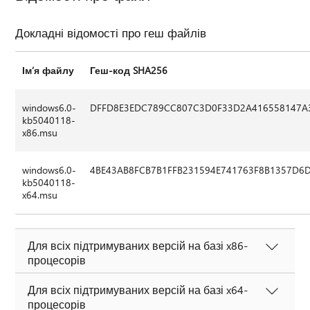
Докладні відомості про геш файлів
Ім’я файлу
Геш-код SHA256
windows6.0-
DFFD8E3EDC789CC807C3D0F33D2A416558147A
kb5040118-
x86.msu
windows6.0-
4BE43AB8FCB7B1FFB231594E741763F8B1357D6
kb5040118-
x64.msu
Для всіх підтримуваних версій на базі x86-
процесорів
Для всіх підтримуваних версій на базі x64-
процесорів