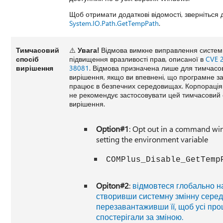
Щоб отримати додаткові відомості, зверніться
System.IO.Path.GetTempPath
.
Тимчасовий
⚠️
Увага!
Відмова вимкне виправлення систем
спосіб
підвищення вразливості прав, описаної в
CVE 
вирішення
38081
. Відмова призначена лише для тимчасо
вирішення, якщо ви впевнені, що програмне з
працює в безпечних середовищах. Корпораці
не рекомендує застосовувати цей тимчасовий 
вирішення.
Option#1
: Opt out in a command w
setting the environment variable
COMPlus_Disable_GetTemp
Opiton#2
:
відмовтеся глобально на
створивши системну змінну сере
перезавантаживши її, щоб усі про
спостерігали за зміною.