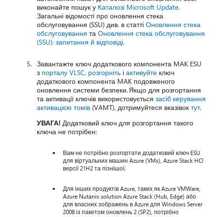
виконайте пошук у
Каталозі Microsoft Update
.
Загальні відомості про оновлення стека
обслуговування (SSU) див. в статті
Оновлення стека
обслуговування
та
Оновлення стека обслуговування
(SSU): запитання й відповіді
.
Завантажте ключ додаткового компонента MAK ESU
з
порталу VLSC
,
розгорніть
і
активуйте
ключ
додаткового компонента MAK подовженого
оновлення системи безпеки. Якщо для розгортання
та активації ключів використовується
засіб керування
активацією томів
(VAMT), дотримуйтеся вказівок
тут
.
УВАГА!
Додатковий ключ для розгортання такого
ключа не потрібен:
Вам не потрібно розгортати додатковий ключ ESU
для віртуальних машин Azure (VMs), Azure Stack HCI
версії 21H2 та пізнішої.
Для інших продуктів Azure, таких як Azure VMWare,
Azure Nutanix solution Azure Stack (Hub, Edge) або
для власних зображень в Azure для Windows Server
2008 із пакетом оновлень 2 (SP2), потрібно