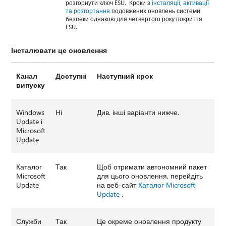
розгорнути ключ ESU. Кроки з
інсталяції, активації
та розгортання
подовжених оновлень системи
безпеки однакові для четвертого року покриття
ESU.
Інсталювати це оновлення
Канал
Доступні
Наступний крок
випуску
Windows
Ні
Див. інші варіанти нижче.
Update і
Microsoft
Update
Каталог
Так
Щоб отримати автономний пакет
Microsoft
для цього оновлення, перейдіть
Update
на веб-сайт
Каталог Microsoft
Update
.
Служби
Так
Це окреме оновлення продукту