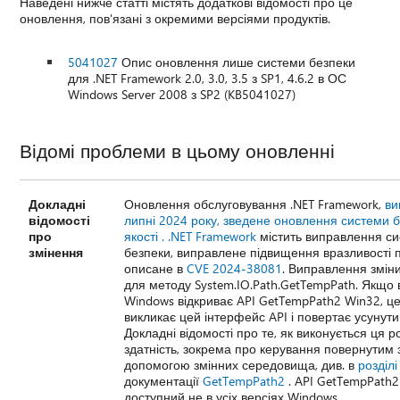
Наведені нижче статті містять додаткові відомості про це
оновлення, пов'язані з окремими версіями продуктів.
5041027
Опис оновлення лише системи безпеки
для .NET Framework 2.0, 3.0, 3.5 з SP1, 4.6.2 в ОС
Windows Server 2008 з SP2 (KB5041027)
Відомі проблеми в цьому оновленні
Докладні
Оновлення обслуговування .NET Framework,
ви
відомості
липні 2024 року, зведене оновлення системи б
про
якості . .NET Framework
містить виправлення с
змінення
безпеки, виправлене підвищення вразливості 
описане в
CVE 2024-38081
. Виправлення змін
для методу System.IO.Path.GetTempPath. Якщо 
Windows відкриває API GetTempPath2 Win32, ц
викликає цей інтерфейс API і повертає усунут
Докладні відомості про те, як виконується ця р
здатність, зокрема про керування повернутим
допомогою змінних середовища, див. в
розділ
документації
GetTempPath2
. API GetTempPath2
доступний не в усіх версіях Windows.