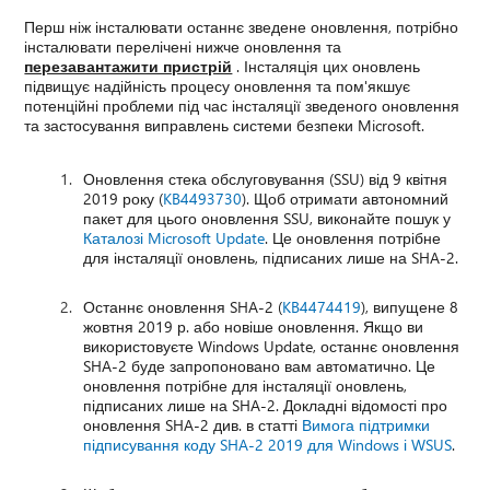
Перш ніж інсталювати останнє зведене оновлення, потрібно
інсталювати перелічені нижче оновлення та
перезавантажити пристрій
. Інсталяція цих оновлень
підвищує надійність процесу оновлення та пом'якшує
потенційні проблеми під час інсталяції зведеного оновлення
та застосування виправлень системи безпеки Microsoft.
Оновлення стека обслуговування (SSU) від 9 квітня
2019 року (
KB4493730
). Щоб отримати автономний
пакет для цього оновлення SSU, виконайте пошук у
Каталозі Microsoft Update
. Це оновлення потрібне
для інсталяції оновлень, підписаних лише на SHA-2.
Останнє оновлення SHA-2 (
KB4474419
), випущене 8
жовтня 2019 р. або новіше оновлення. Якщо ви
використовуєте Windows Update, останнє оновлення
SHA-2 буде запропоновано вам автоматично. Це
оновлення потрібне для інсталяції оновлень,
підписаних лише на SHA-2. Докладні відомості про
оновлення SHA-2 див. в статті
Вимога підтримки
підписування коду SHA-2 2019 для Windows і WSUS
.