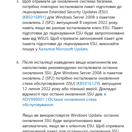
Щоб отримати це оновлення системи безпеки,
потрібно повторно інсталювати пакет підготовки до
ліцензування Extended Security Updates (ESU)
(
KB5016891
) для Windows Server 2008 з пакетом
оновлень 2 (SP2), випущений 8 серпня 2022 року,
навіть якщо ви раніше інсталювали ключ ESU. Пакет
підготовки до ліцензування ESU буде запропоновано
вам від WSUS. Щоб отримати автономний пакет для
пакета підготовки до ліцензування ESU, виконайте
пошук у
Каталозі Microsoft Update
.
Після інсталяції наведених вище компонентів ми
наполегливо рекомендуємо інсталювати останнє
оновлення SSU. Для Windows Server 2008 із пакетом
оновлень 2 (SP2) потрібно інсталювати оновлення
стека обслуговування (SSU) (
KB5016129
), випущене
12 липня 2022 року або пізнішої версії. Докладні
відомості про останні оновлення SSU див.
в
ADV990001 | Останні оновлення стека
обслуговування
.
Якщо ви використовуєте Windows Update, останнє
оновлення SSU буде запропоновано вам
автоматично, якщо ви є клієнтом ESU. Щоб отримати
автономний пакет для останнього оновлення SSU,