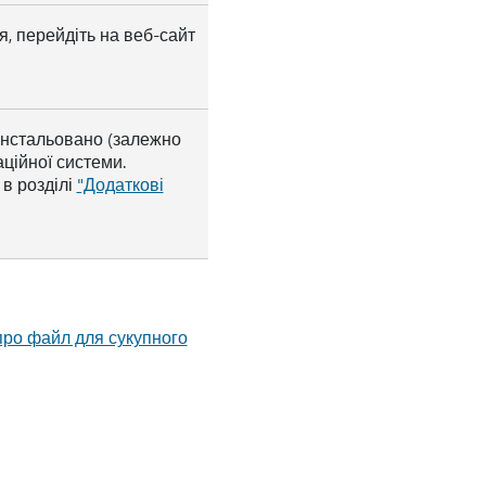
, перейдіть на веб-сайт
інстальовано (залежно
ційної системи.
в розділі
"Додаткові
про файл для сукупного