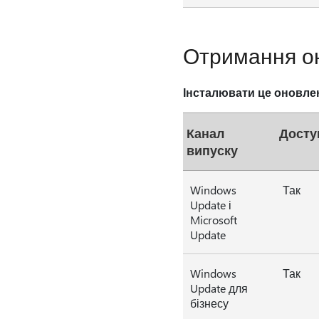
Отримання о
Інсталювати це оновле
Канал
Досту
випуску
Windows
Так
Update і
Microsoft
Update
Windows
Так
Update для
бізнесу