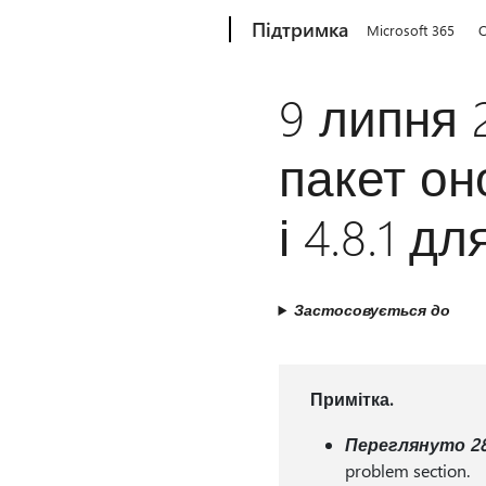
Microsoft
Підтримка
Microsoft 365
O
9 липня 
пакет он
і 4.8.1 д
Застосовується до
Примітка.
Переглянуто 28 
problem section.