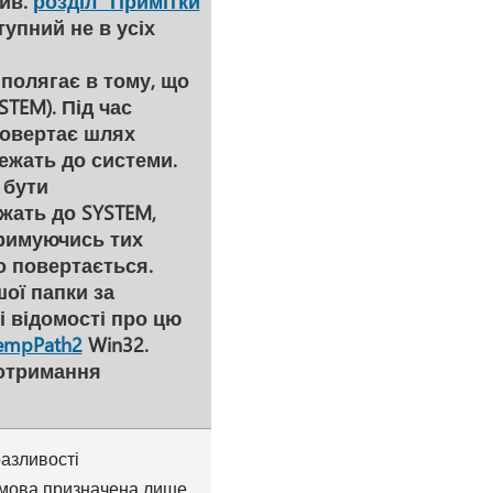
ив.
розділ "Примітки
тупний не в усіх
 полягає в тому, що
STEM). Під час
 повертає шлях
ежать до системи.
 бути
жать до SYSTEM,
тримуючись тих
о повертається.
ої папки за
і відомості про цю
empPath2
Win32.
отримання
азливості
дмова призначена лише