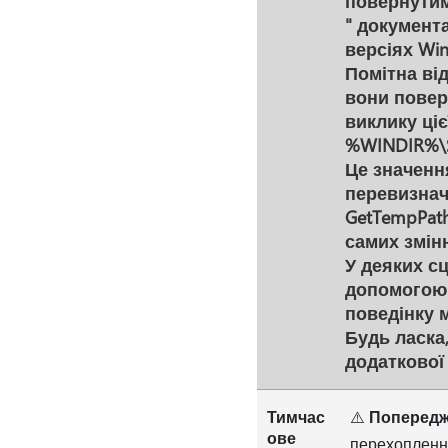
повернутим
" документ
версіях Wi
Помітна від
вони поверт
виклику ціє
%WINDIR%\S
Це значенн
перевизнач
GetTempPat
самих змін
У деяких с
допомогою 
поведінку 
Будь ласка
додаткової 
Тимчас
⚠️
Попередж
ове
перехоплення