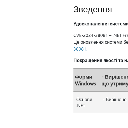
Зведення
Удосконалення системи
CVE-2024-38081 – .NET F
Це оновлення системи бе
38081.
Покращення якості та н
Форми
- Вирішено
Windows
що утриму
Основи
- Вирішено 
.NET