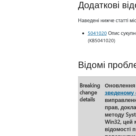
Додаткові ві
Наведені нижче статті міс
5041020
Опис сукупно
(KB5041020)
Відомі пробл
Breaking
Оновлення 
change
зведеному 
details
виправленн
прав, докл
методу Syst
Win32, цей 
відомості п