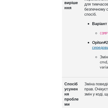
виріше
для тимчасов
ння
безпечному с
спосіб.
Варіант
COMP
Opiton#2
середови
Змін
cmd,
vari
Спосіб
Зміна поведі
усунен
прав. Очікує
ня
змін у коді, 
пробле
ми