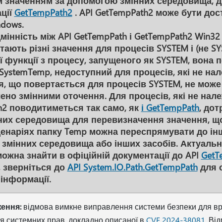
 значенням за допомогою змінних середовища, д
ації
GetTempPath2
. API GetTempPath2 може бути дос
ndows.
мінність між API GetTempPath і GetTempPath2 Win32
ають різні значення для процесів SYSTEM і (не SY
ї функції з процесу, запущеного як SYSTEM, вона
ystemTemp, недоступний для процесів, які не нал
я, що повертається для процесів SYSTEM, не може
ено змінними оточення. Для процесів, які не нале
h2 поводитиметься так само, як
і GetTempPath
, до
них середовища для перевизначення значення, щ
ценаріях папку Temp можна переспрямувати до інш
змінних середовища або інших засобів. Актуальн
можна знайти в офіційній документації до API
GetT
, зверніться до
API System.IO.Path.GetTempPath
для 
інформації.
ення:
відмова вимкне виправлення системи безпеки для вр
 системних прав, докладно описаної в
CVE 2024-38081
. Ві