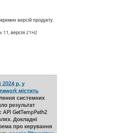
окремих версій продукту.
s 11, версія 21H2
 2024 р. у
mework містить
плення системних
ило результат
є API GetTempPath2
шлях. Докладні
крема про керування