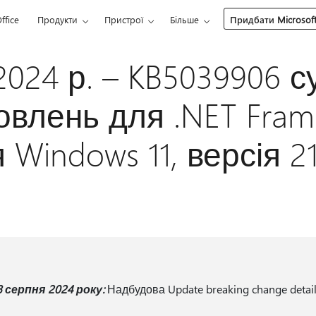
ffice
Продукти
Пристрої
Більше
Придбати Microsoft
2024 р. – KB5039906 
овлень для .NET Fram
ля Windows 11, версія 2
серпня 2024 року:
Надбудова Update breaking change detail