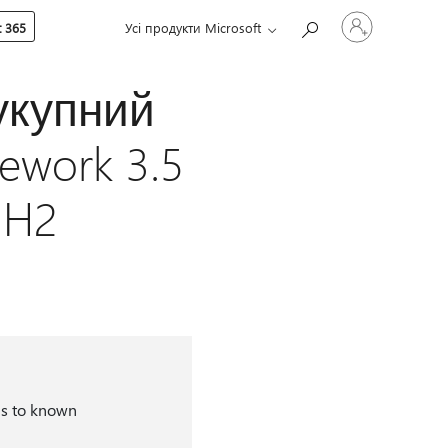
Увійдіть
 365
Усі продукти Microsoft
у
свій
обліковий
запис
сукупний
ework 3.5
1H2
s to known