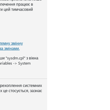
зпечення працює в
ти цей тимчасовий
темну змінну
а змінами.
 "sysdm.cpl" з вікна
riables -> System
ерехоплення системних
х це стосується, зазнає