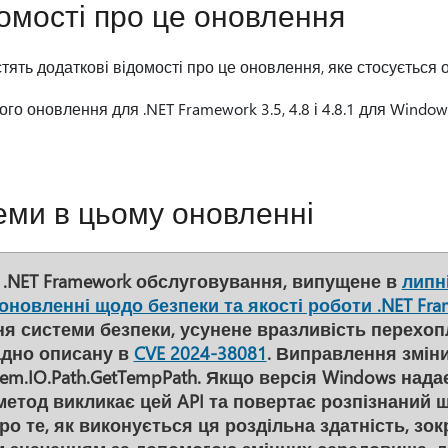
домості про це оновлення
тять додаткові відомості про це оновлення, яке стосується 
го оновлення для .NET Framework 3.5, 4.8 і 4.8.1 для Window
еми в цьому оновленні
.NET Framework обслуговування, випущене в
липні
оновленні щодо безпеки та якості роботи .NET Fra
я системи безпеки, усунене вразливість перехо
адно описану в
CVE 2024-38081
. Виправлення змін
em.IO.Path.GetTempPath. Якщо версія Windows нада
метод викликає цей API та повертає розпізнаний 
ро те, як виконується ця роздільна здатність, зо