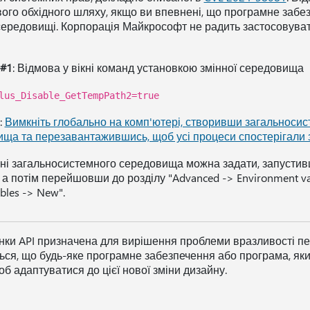
ого обхідного шляху, якщо ви впевнені, що програмне забе
ередовищі. Корпорація Майкрософт не радить застосовува
 #1
: Відмова у вікні команд установкою змінної середовища
lus_Disable_GetTempPath2=true
:
Вимкніть глобально на комп'ютері, створивши загальносис
ща та перезавантажившись, щоб усі процеси спостерігали з
ні загальносистемного середовища можна задати, запустивши
 а потім перейшовши до розділу "Advanced -> Environment va
ables -> New".
нки API призначена для вирішення проблеми вразливості п
ться, що будь-яке програмне забезпечення або програма, яки
щоб адаптуватися до цієї нової зміни дизайну.