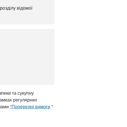
розділу відомої
зпеки та сукупну
рамках регулярних
ілами
"Попередні вимоги
"