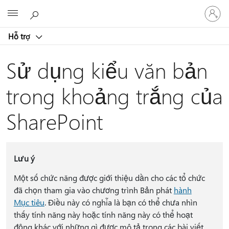
Đăng
Microsoft
nhập
tài
Hỗ trợ
khoản
của
bạn
Sử dụng kiểu văn bản
trong khoảng trắng của
SharePoint
Lưu ý
Một số chức năng được giới thiệu dần cho các tổ chức
đã chọn tham gia vào chương trình Bản phát
hành
Mục tiêu
. Điều này có nghĩa là bạn có thể chưa nhìn
thấy tính năng này hoặc tính năng này có thể hoạt
động khác với những gì được mô tả trong các bài viết