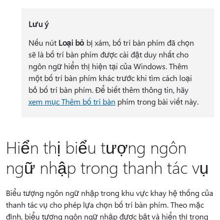
Lưu ý
Nếu nút
Loại bỏ
bị xám, bố trí bàn phím đã chọn
sẽ là bố trí bàn phím được cài đặt duy nhất cho
ngôn ngữ hiển thị hiện tại của Windows. Thêm
một bố trí bàn phím khác trước khi tìm cách loại
bỏ bố trí bàn phím. Để biết thêm thông tin, hãy
xem mục Thêm bố trí bàn
phím trong bài viết này.
Hiển thị biểu tượng ngôn
ngữ nhập trong thanh tác vụ
Biểu tượng ngôn ngữ nhập trong khu vực khay hệ thống của
thanh tác vụ cho phép lựa chọn bố trí bàn phím. Theo mặc
định, biểu tượng ngôn ngữ nhập được bật và hiển thị trong