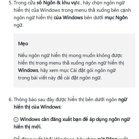
Trong cửa
sổ Ngôn & khu vực
, hãy chọn ngôn ngữ
hiển thị của Windows trong menu thả xuống bên cạnh
ngôn ngữ hiển thị
của Windows
bên dưới
mục Ngôn
ngữ.
Mẹo
Nếu ngôn ngữ hiển thị mong muốn không được
hiển thị trong menu thả xuống ngôn ngữ hiển thị
Windows
, hãy
xem mục Cài đặt gói ngôn ngữ
trong bài viết này để cài đặt ngôn ngữ.
Thông báo sau đây được hiển thị bên dưới ngôn
ngữ
hiển thị của Windows
:
Windows cần đăng xuất bạn để áp dụng ngôn ngữ
hiển thị mới.
Để đăng xuất khỏi Windows, hãy chọn
nút Đăng
xuất.