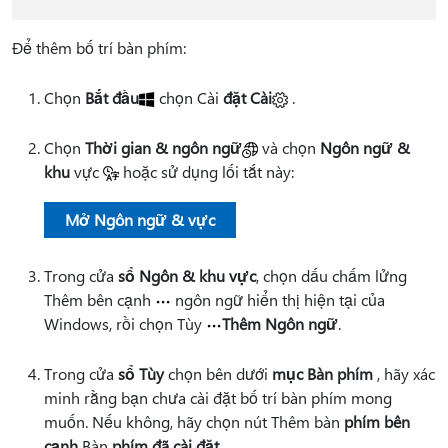
Để thêm bố trí bàn phím:
Chọn
Bắt đầu
chọn Cài
đặt Cài
.
Chọn
Thời gian & ngôn ngữ
và chọn
Ngôn ngữ &
khu
vực
hoặc sử dụng lối tắt này:
Mở Ngôn ngữ & vực
Trong cửa
sổ Ngôn & khu vực
, chọn dấu chấm lửng
Thêm bên cạnh
ngôn ngữ hiển thị hiện tại của
Windows, rồi chọn Tùy
Thêm Ngôn ngữ
.
Trong cửa
sổ Tùy
chọn bên dưới
mục Bàn phím
, hãy xác
minh rằng bạn chưa cài đặt bố trí bàn phím mong
muốn. Nếu không, hãy chọn nút Thêm bàn
phím bên
cạnh
Bàn
phím đã cài đặt
.