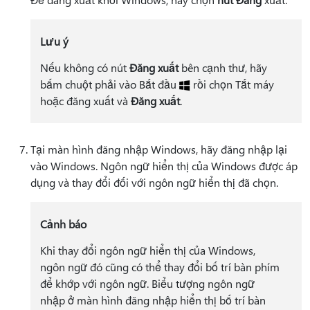
Lưu ý
Nếu không có nút
Đăng xuất
bên cạnh thư, hãy
bấm chuột phải vào Bắt đầu
rồi chọn Tắt máy
hoặc đăng xuất và
Đăng xuất
.
Tại màn hình đăng nhập Windows, hãy đăng nhập lại
vào Windows. Ngôn ngữ hiển thị của Windows được áp
dụng và thay đổi đối với ngôn ngữ hiển thị đã chọn.
Cảnh báo
Khi thay đổi ngôn ngữ hiển thị của Windows,
ngôn ngữ đó cũng có thể thay đổi bố trí bàn phím
để khớp với ngôn ngữ. Biểu tượng ngôn ngữ
nhập ở màn hình đăng nhập hiển thị bố trí bàn