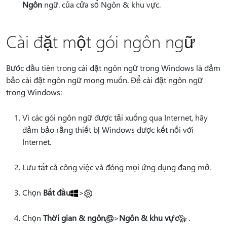
Ngôn
ngữ. của cửa sổ Ngôn & khu vực.
Cài đặt một gói ngôn ngữ
Bước đầu tiên trong cài đặt ngôn ngữ trong Windows là đảm
bảo cài đặt ngôn ngữ mong muốn. Để cài đặt ngôn ngữ
trong Windows:
Vì các gói ngôn ngữ được tải xuống qua Internet, hãy
đảm bảo rằng thiết bị Windows được kết nối với
Internet.
Lưu tất cả công việc và đóng mọi ứng dụng đang mở.
Chọn
Bắt đầu
>
Chọn
Thời gian & ngôn
>
Ngôn & khu vực
.