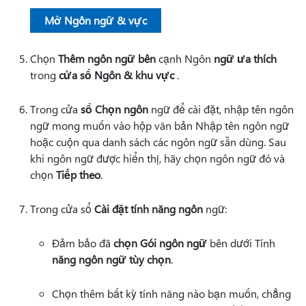
Mở Ngôn ngữ & vực
Chọn
Thêm ngôn ngữ bên
cạnh Ngôn
ngữ ưa thích
trong
cửa sổ Ngôn & khu vực
.
Trong cửa
sổ Chọn ngôn
ngữ để cài đặt, nhập tên ngôn
ngữ mong muốn vào hộp văn
bản Nhập tên ngôn ngữ
hoặc cuộn qua danh sách các ngôn ngữ sẵn dùng. Sau
khi ngôn ngữ được hiển thị, hãy chọn ngôn ngữ đó và
chọn
Tiếp theo
.
Trong cửa sổ
Cài đặt tính năng ngôn
ngữ:
Đảm bảo đã
chọn Gói ngôn ngữ
bên dưới Tính
năng ngôn ngữ tùy chọn
.
Chọn thêm bất kỳ tính năng nào bạn muốn, chẳng