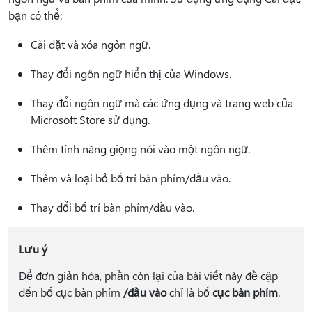
bạn có thể:
Cài đặt và xóa ngôn ngữ.
Thay đổi ngôn ngữ hiển thị của Windows.
Thay đổi ngôn ngữ mà các ứng dụng và trang web của
Microsoft Store sử dụng.
Thêm tính năng giọng nói vào một ngôn ngữ.
Thêm và loại bỏ bố trí bàn phím/đầu vào.
Thay đổi bố trí bàn phím/đầu vào.
Lưu ý
Để đơn giản hóa, phần còn lại của bài viết này đề cập
đến bố cục bàn phím
/đầu vào
chỉ là bố
cục bàn phím
.