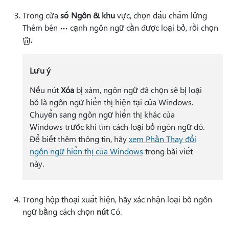
Trong cửa
sổ Ngôn & khu
vực, chọn dấu chấm lửng
Thêm bên
cạnh ngôn ngữ cần được loại bỏ, rồi chọn
.
Lưu ý
Nếu nút
Xóa
bị xám, ngôn ngữ đã chọn sẽ bị loại
bỏ là ngôn ngữ hiển thị hiện tại của Windows.
Chuyển sang ngôn ngữ hiển thị khác của
Windows trước khi tìm cách loại bỏ ngôn ngữ đó.
Để biết thêm thông tin, hãy
xem Phần Thay đổi
ngôn ngữ hiển thị của Windows
trong bài viết
này.
Trong hộp thoại xuất hiện, hãy xác nhận loại bỏ ngôn
ngữ bằng cách chọn
nút
Có.