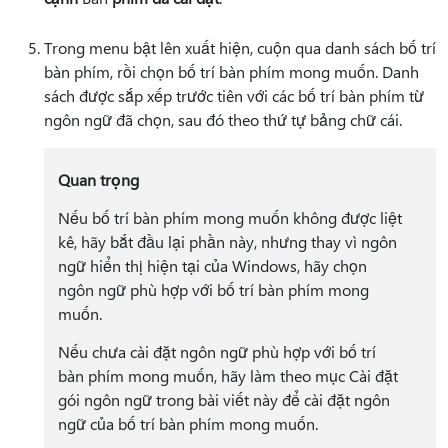
Trong menu bật lên xuất hiện, cuộn qua danh sách bố trí
bàn phím, rồi chọn bố trí bàn phím mong muốn. Danh
sách được sắp xếp trước tiên với các bố trí bàn phím từ
ngôn ngữ đã chọn, sau đó theo thứ tự bảng chữ cái.
Quan trọng
Nếu bố trí bàn phím mong muốn không được liệt
kê, hãy bắt đầu lại phần này, nhưng thay vì ngôn
ngữ hiển thị hiện tại của Windows, hãy chọn
ngôn ngữ phù hợp với bố trí bàn phím mong
muốn.
Nếu chưa cài đặt ngôn ngữ phù hợp với bố trí
bàn phím mong muốn, hãy làm
theo mục Cài đặt
gói ngôn ngữ trong bài viết này để cài đặt ngôn
ngữ của bố trí bàn phím mong muốn.