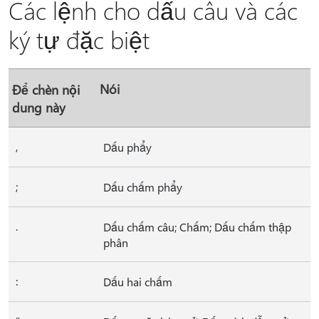
Các lệnh cho dấu câu và các
ký tự đặc biệt
Nói
Để chèn nội
dung này
,
Dấu phẩy
;
Dấu chấm phẩy
.
Dấu chấm câu; Chấm; Dấu chấm thập
phân
:
Dấu hai chấm