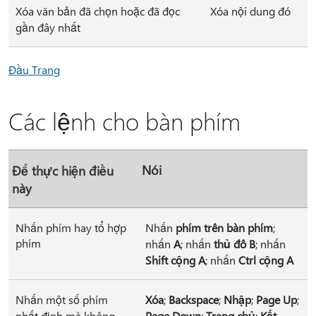
Xóa văn bản đã chọn hoặc đã đọc
Xóa nội dung đó
gần đây nhất
Đầu Trang
Các lệnh cho bàn phím
Nói
Để thực hiện điều
này
Nhấn phím hay tổ hợp
Nhấn
phím trên bàn phím
;
phím
nhấn
A
; nhấn
thủ đô B
; nhấn
Shift cộng A
; nhấn
Ctrl cộng A
Nhấn một số phím
Xóa
;
Backspace
;
Nhập
;
Page Up
;
nhất định mà không
Page Down
;
Trang chủ
;
Kết