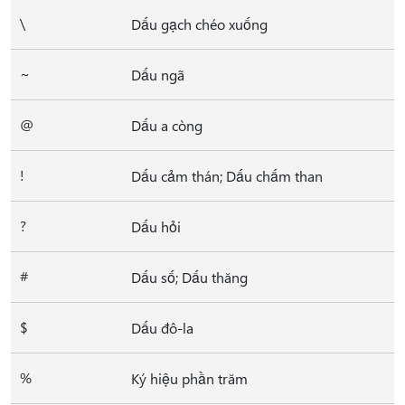
\
Dấu gạch chéo xuống
~
Dấu ngã
@
Dấu a còng
!
Dấu cảm thán; Dấu chấm than
?
Dấu hỏi
#
Dấu số; Dấu thăng
$
Dấu đô-la
%
Ký hiệu phần trăm