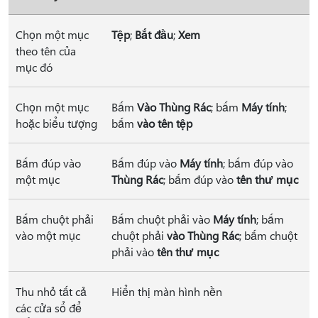
Chọn một mục
Tệp
;
Bắt đầu
;
Xem
theo tên của
mục đó
Chọn một mục
Bấm
Vào Thùng Rác
; bấm
Máy tính
;
hoặc biểu tượng
bấm
vào tên tệp
Bấm đúp vào
Bấm đúp vào
Máy tính
; bấm đúp vào
một mục
Thùng Rác
; bấm đúp vào
tên thư mục
Bấm chuột phải
Bấm chuột phải vào
Máy tính
; bấm
vào một mục
chuột phải
vào Thùng Rác
; bấm chuột
phải vào
tên thư mục
Thu nhỏ tất cả
Hiển thị màn hình nền
các cửa sổ để