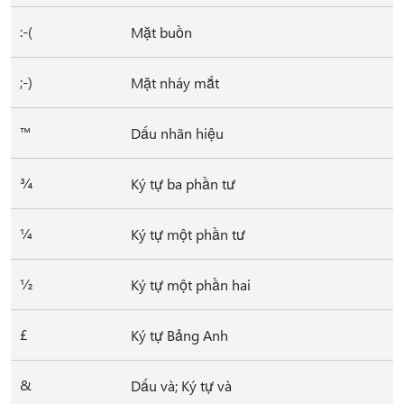
:-(
Mặt buồn
;-)
Mặt nháy mắt
™
Dấu nhãn hiệu
¾
Ký tự ba phần tư
¼
Ký tự một phần tư
½
Ký tự một phần hai
£
Ký tự Bảng Anh
&
Dấu và; Ký tự và