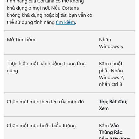
tính năng của Cortana có thể không
khả dụng ở mọi nơi. Nếu Cortana
không khả dụng hoặc bị tắt, bạn vẫn có
thể sử dụng tính năng
tìm kiếm
.
Mở Tìm kiếm
Nhấn
Windows S
Thực hiện một hành động trong ứng
Bấm chuột
dụng
phải; Nhấn
Windows Z;
nhấn ctrl B
Chọn một mục theo tên của mục đó
Tệp
;
Bắt đầu
;
Xem
Chọn một mục hoặc biểu tượng
Bấm
Vào
Thùng Rác
;
Bấm
Máy tính
;