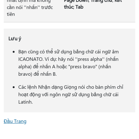
thúc
;
Tab
cần nói ''nhấn'' trước
tiên
Lưu ý
Bạn cũng có thể sử dụng bảng chữ cái ngữ âm
ICAONATO. Ví dụ: hãy nói ''press alpha'' (nhấn
alpha) để nhấn A hoặc "press bravo" (nhấn
bravo) để nhấn B.
Các lệnh Nhận dạng Giọng nói cho bàn phím chỉ
hoạt động với ngôn ngữ sử dụng bảng chữ cái
Latinh.
Đầu Trang