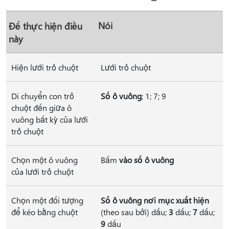
Nói
Để thực hiện điều
này
Hiện lưới trỏ chuột
Lưới trỏ chuột
Di chuyển con trỏ
Số ô vuông
; 1; 7; 9
chuột đến giữa ô
vuông bất kỳ của lưới
trỏ chuột
Chọn một ô vuông
Bấm
vào số ô vuông
của lưới trỏ chuột
Chọn một đối tượng
Số ô vuông nơi mục xuất hiện
để kéo bằng chuột
(theo sau bởi) dấu;
3
dấu;
7
dấu;
9
dấu