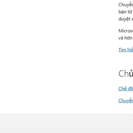
Chuyển
bạn từ 
duyệt 
Micros
và hơn 
Tìm hi
Chủ
Chế độ
Chuyển