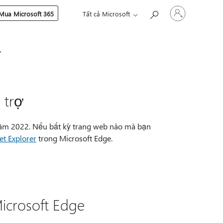
Đăng
Mua Microsoft 365
Tất cả Microsoft
nhập
tài
khoản
r
của
bạn
 trợ
 năm 2022. Nếu bất kỳ trang web nào mà bạn
et Explorer
trong Microsoft Edge.
icrosoft Edge