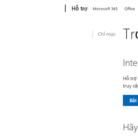
Microsoft
Hỗ trợ
Microsoft 365
Office
Tr
Chỉ mục
Int
Hỗ trợ
truy cậ
Bắt
Hãy