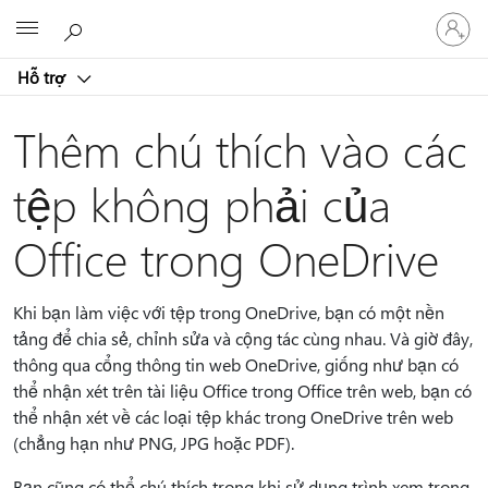
Đăng
Microsoft
nhập
tài
Hỗ trợ
khoản
của
bạn
Thêm chú thích vào các
tệp không phải của
Office trong OneDrive
Khi bạn làm việc với tệp trong OneDrive, bạn có một nền
tảng để chia sẻ, chỉnh sửa và cộng tác cùng nhau. Và giờ đây,
thông qua cổng thông tin web OneDrive, giống như bạn có
thể nhận xét trên tài liệu Office trong Office trên web, bạn có
thể nhận xét về các loại tệp khác trong OneDrive trên web
(chẳng hạn như PNG, JPG hoặc PDF).
Bạn cũng có thể chú thích trong khi sử dụng trình xem trong