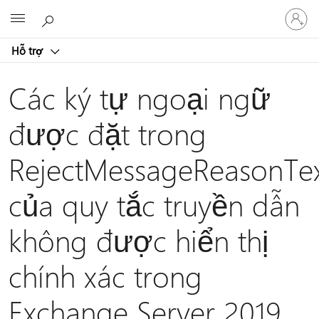
Đăng
Microsoft
nhập
tài
Hỗ trợ
khoản
của
bạn
Các ký tự ngoại ngữ
được đặt trong
RejectMessageReasonTe
của quy tắc truyền dẫn
không được hiển thị
chính xác trong
Exchange Server 2019