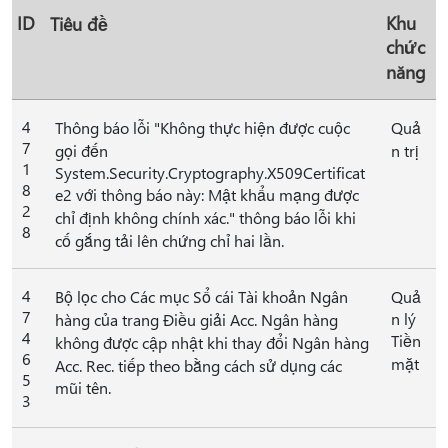
ID
Khu
Tiêu đề
chức
năng
4
Thông báo lỗi "Không thực hiện được cuộc
Quả
7
gọi đến
n trị
1
System.Security.Cryptography.X509Certificat
8
e2 với thông báo này: Mật khẩu mạng được
2
chỉ định không chính xác." thông báo lỗi khi
8
cố gắng tải lên chứng chỉ hai lần.
4
Bộ lọc cho Các mục Sổ cái Tài khoản Ngân
Quả
7
n lý
hàng của trang Điều giải Acc. Ngân hàng
4
Tiền
không được cập nhật khi thay đổi Ngân hàng
6
mặt
Acc. Rec. tiếp theo bằng cách sử dụng các
5
mũi tên.
3