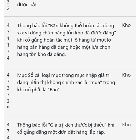
3
được bật.
2
4
Kho
Thông báo lỗi "Bạn không thể hoàn tác dòng
7
xxx vì dòng chọn hàng tồn kho đã được đăng"
1
khi cố gắng hoàn tác một lô hàng từ một lô
1
hàng bán hàng đã đăng hoặc một lựa chọn
7
hàng tồn kho đã đăng.
4
4
Kho
Mục Sổ cái loại mục trong mục nhập giá trị
7
đăng hiển thị không chính xác là "mua" trong
3
khi nó phải là "Bán".
7
3
9
4
Kho
Thông báo lỗi "Giá trị kích thước bị thiếu" khi
7
cố gắng đăng một đơn đặt hàng lắp ráp.
4