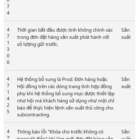
7
4
4
Thời gian bắt đầu được tính không chính xác
Sản
7
trong đơn đặt hàng sản xuất phát hành với
xuất
1
số lượng gửi trước.
3
0
6
4
Hệ thống bổ sung là Prod. Đơn hàng hoặc
Sản
7
Hội đồng trên các dòng trang tính hợp đồng
xuất
1
phụ khi hệ thống bổ sung mục được thiết lập
4
như hội mà khách hàng sử dụng như một chỉ
2
báo để thực hiện lệnh sản xuất thủ công cho
5
subcontracting.
4
Thông báo lỗi "Khóa cho trước không có
Sản
7
trong từ điển" khi làm mới đơn đặt hàng sản
xuất