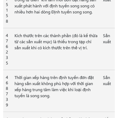
5
xuất phát hành với định tuyến song song có
1
nhiều hơn hai dòng Định tuyến song song.
5
8
4
Kích thước trên các thành phần (đó là kế thừa
Sản
7
từ các sản xuất mục) là thiếu trong tạp chí
xuất
6
sản xuất khi có kích thước trên thẻ vị trí.
2
3
5
4
Thời gian xếp hàng trên định tuyến đơn đặt
Sản
6
hàng sản xuất không phù hợp với thời gian
xuất
8
xếp hàng trung tâm làm việc khi loại định
7
tuyến là song song.
3
9