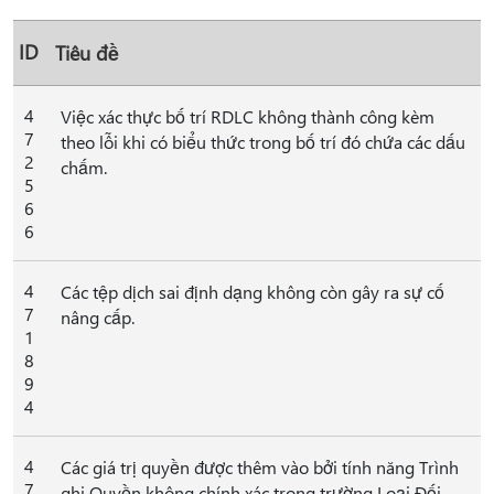
ID
Tiêu đề
4
Việc xác thực bố trí RDLC không thành công kèm
7
theo lỗi khi có biểu thức trong bố trí đó chứa các dấu
2
chấm.
5
6
6
4
Các tệp dịch sai định dạng không còn gây ra sự cố
7
nâng cấp.
1
8
9
4
4
Các giá trị quyền được thêm vào bởi tính năng Trình
7
ghi Quyền không chính xác trong trường Loại Đối