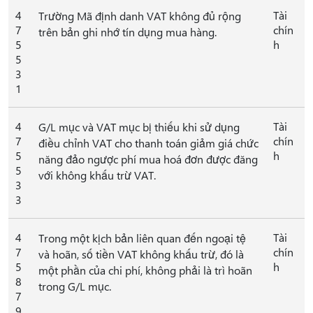
4
Tài
Trường Mã định danh VAT không đủ rộng
7
chín
trên bản ghi nhớ tín dụng mua hàng.
5
h
5
3
1
4
Tài
G/L mục và VAT mục bị thiếu khi sử dụng
7
chín
điều chỉnh VAT cho thanh toán giảm giá chức
5
h
năng đảo ngược phí mua hoá đơn được đăng
5
với không khấu trừ VAT.
3
3
4
Tài
Trong một kịch bản liên quan đến ngoại tệ
7
chín
và hoãn, số tiền VAT không khấu trừ, đó là
5
h
một phần của chi phí, không phải là trì hoãn
8
trong G/L mục.
7
9