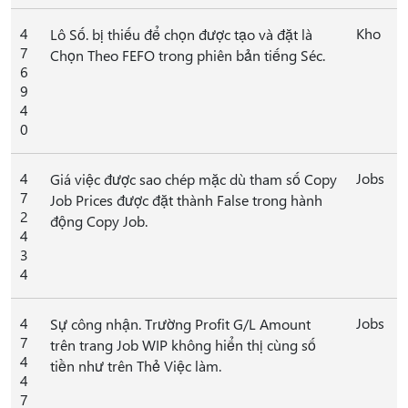
4
Kho
Lô Số. bị thiếu để chọn được tạo và đặt là
7
Chọn Theo FEFO trong phiên bản tiếng Séc.
6
9
4
0
4
Jobs
Giá việc được sao chép mặc dù tham số Copy
7
Job Prices được đặt thành False trong hành
2
động Copy Job.
4
3
4
4
Jobs
Sự công nhận. Trường Profit G/L Amount
7
trên trang Job WIP không hiển thị cùng số
4
tiền như trên Thẻ Việc làm.
4
7