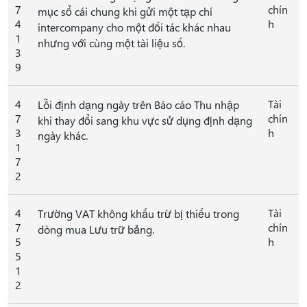
7
chín
mục sổ cái chung khi gửi một tạp chí
4
h
intercompany cho một đối tác khác nhau
1
nhưng với cùng một tài liệu số.
3
9
4
Tài
Lỗi định dạng ngày trên Báo cáo Thu nhập
7
chín
khi thay đổi sang khu vực sử dụng định dạng
3
h
ngày khác.
1
7
2
4
Tài
Trường VAT không khấu trừ bị thiếu trong
7
chín
dòng mua Lưu trữ bảng.
5
h
5
1
2