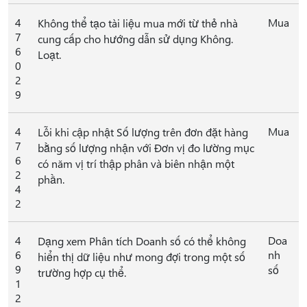
4
Mua
Không thể tạo tài liệu mua mới từ thẻ nhà
7
cung cấp cho hướng dẫn sử dụng Không.
6
Loạt.
0
2
9
4
Mua
Lỗi khi cập nhật Số lượng trên đơn đặt hàng
7
bằng số lượng nhận với Đơn vị đo lường mục
6
có năm vị trí thập phân và biên nhận một
2
phần.
4
2
4
Doa
Dạng xem Phân tích Doanh số có thể không
6
nh
hiển thị dữ liệu như mong đợi trong một số
9
số
trường hợp cụ thể.
1
2