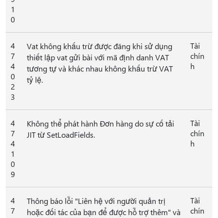
1
0
4
Tài
Vat không khấu trừ được đăng khi sử dụng
7
chín
thiết lập vat gửi bài với mã định danh VAT
4
h
tương tự và khác nhau không khấu trừ VAT
0
tỷ lệ.
2
3
4
Tài
Không thể phát hành Đơn hàng do sự cố tải
7
chín
JIT từ SetLoadFields.
4
h
1
0
9
4
Tài
Thông báo lỗi "Liên hệ với người quản trị
7
chín
hoặc đối tác của bạn để được hỗ trợ thêm" và