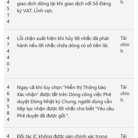
4
h
giao dịch dừng lại khi giao dịch với Số Đăng
5
ký VAT. Lĩnh vực.
1
4
4
Tài
Lỗi chặn xuất hiện khi hủy lời nhắc đã phát
7
chín
hành nếu lời nhắc chứa dòng có số tiền lãi.
4
h
4
0
7
4
Tài
Ngay cả khi tùy chọn "Hiển thị Thông báo
6
chín
Xác nhận" được tắt trên Dòng công việc Phê
9
h
duyệt Dòng Nhật ký Chung, người dùng vẫn
5
tiếp tục nhận được lời nhắc cho biết "Yêu cầu
8
Phê duyệt đã được gửi.".
4
4
Tài
Đối tác IC không được gán chính xác trong