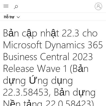
Đăng
Microsoft
nhập
tài
Hỗ trợ
khoản
của
bạn
Bản cập nhật 22.3 cho
Microsoft Dynamics 365
Business Central 2023
Release Wave 1 (Bản
dựng Ứng dụng
22.3.58453, Bản dựng
Nền tảng 22.0.58423)