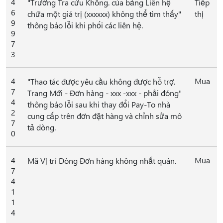
4
"Trường Tra cứu Không. của bảng Liên hệ
Tiếp
6
chứa một giá trị (xxxxxx) không thể tìm thấy"
thị
9
thông báo lỗi khi phối các liên hệ.
9
7
3
4
Mua
"Thao tác được yêu cầu không được hỗ trợ.
7
Trang Mới - Đơn hàng - xxx -xxx - phải đóng"
4
thông báo lỗi sau khi thay đổi Pay-To nhà
2
cung cấp trên đơn đặt hàng và chỉnh sửa mô
7
tả dòng.
0
4
Mua
Mã Vị trí Dòng Đơn hàng không nhất quán.
7
4
1
1
4