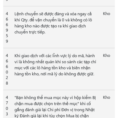
4
Kho
Lệnh chuyển sẽ được đăng và xóa ngay cả
6
khi Qty. để vận chuyển là 0 và không có lô
6
hàng kho nào được tạo ra khi giao dịch
9
chuyển trực tiếp.
5
9
4
Kho
Khi giao dịch với các lĩnh vực lý do mã, hành
6
vi là không nhất quán khi so sánh các tạp chí
6
mục với các lô hàng tồn kho và biên nhận
0
hàng tồn kho, nơi mã lý do không được giữ.
2
8
4
Kho
"Bạn không thể mua mục này vì hộp kiểm Bị
7
chặn mua được chọn trên thẻ mục" khi cố
0
gắng đánh giá lại Chi phí Đơn vị trong Nhật
3
ký Đánh giá lại khi tùy chọn Mua bị chặn