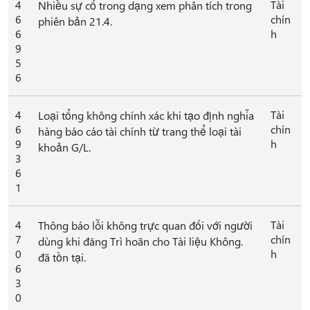
4
Tài
Nhiều sự cố trong dạng xem phân tích trong
6
chín
phiên bản 21.4.
6
h
9
5
6
4
Tài
Loại tổng không chính xác khi tạo định nghĩa
6
chín
hàng báo cáo tài chính từ trang thể loại tài
9
h
khoản G/L.
3
6
1
4
Tài
Thông báo lỗi không trực quan đối với người
7
chín
dùng khi đăng Trì hoãn cho Tài liệu Không.
0
h
đã tồn tại.
6
3
0