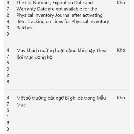
4
The Lot Number, Expiration Date and
Kho
7
Warranty Date are not available for the
2
Physical Inventory Journal after activating
9
Item Tracking on Lines for Physical Inventory
0
Batches.
9
4
Kho
Máy khách ngừng hoạt động khi chạy Theo
7
dõi Mục Đồng bộ.
5
0
2
8
4
Kho
Một số trường bất ngờ bị ghi đè trong Mẫu
7
Mục.
5
1
8
3