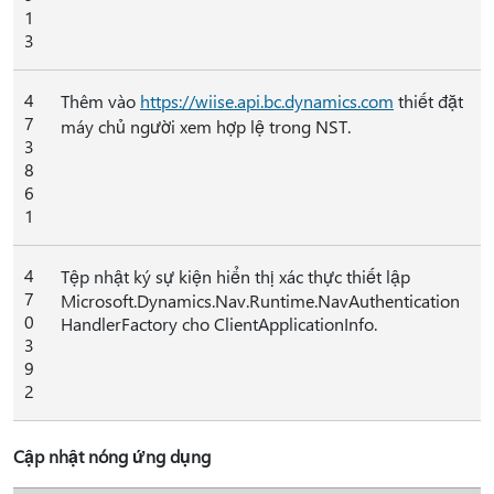
1
3
4
Thêm vào
https://wiise.api.bc.dynamics.com
thiết đặt
7
máy chủ người xem hợp lệ trong NST.
3
8
6
1
4
Tệp nhật ký sự kiện hiển thị xác thực thiết lập
7
Microsoft.Dynamics.Nav.Runtime.NavAuthentication
0
HandlerFactory cho ClientApplicationInfo.
3
9
2
Cập nhật nóng ứng dụng