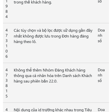
1
số
trong thẻ khách hàng.
9
8
4
4
Doa
Các tùy chọn và bộ lọc được sử dụng gần đây
7
nh
nhất không được lưu trong Đơn hàng đăng
3
số
hàng theo lô.
1
0
6
4
Doa
Không thể thêm Nhóm Đăng Khách hàng
7
nh
thông qua cá nhân hóa trên Danh sách Khách
3
số
hàng sau phiên bản 22.0.
8
1
5
4
Doa
Nội dung của id trường khác nhau trong Tiêu