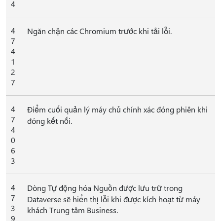
4
4
Ngăn chặn các Chromium trước khi tải lỗi.
7
4
1
2
7
4
Điểm cuối quản lý máy chủ chính xác đóng phiên khi
7
đóng kết nối.
4
0
6
3
4
Dòng Tự động hóa Nguồn được lưu trữ trong
7
Dataverse sẽ hiển thị lỗi khi được kích hoạt từ máy
3
khách Trung tâm Business.
9