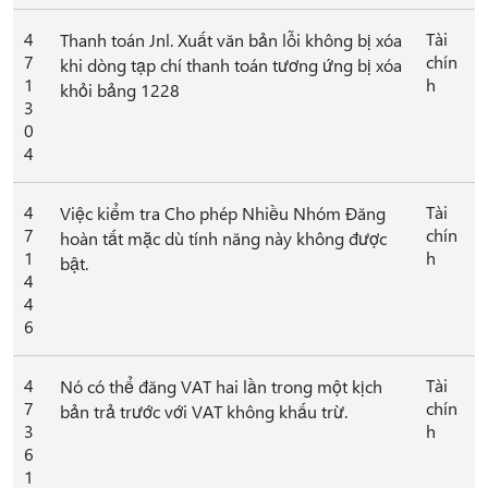
4
Tài
Thanh toán Jnl. Xuất văn bản lỗi không bị xóa
7
chín
khi dòng tạp chí thanh toán tương ứng bị xóa
1
h
khỏi bảng 1228
3
0
4
4
Tài
Việc kiểm tra Cho phép Nhiều Nhóm Đăng
7
chín
hoàn tất mặc dù tính năng này không được
1
h
bật.
4
4
6
4
Tài
Nó có thể đăng VAT hai lần trong một kịch
7
chín
bản trả trước với VAT không khấu trừ.
3
h
6
1