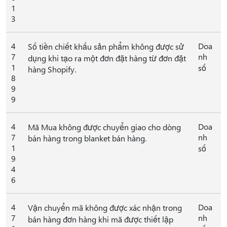
1
3
4
Doa
Số tiền chiết khấu sản phẩm không được sử
7
nh
dụng khi tạo ra một đơn đặt hàng từ đơn đặt
1
số
hàng Shopify.
8
9
9
4
Doa
Mã Mua không được chuyển giao cho dòng
7
nh
bán hàng trong blanket bán hàng.
1
số
9
4
6
4
Doa
Vận chuyển mã không được xác nhận trong
7
nh
bán hàng đơn hàng khi mã được thiết lập