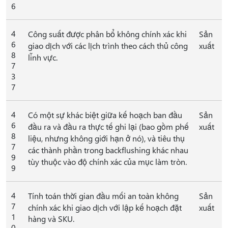
6
4
Công suất được phân bổ không chính xác khi
Sản
6
giao dịch với các lịch trình theo cách thủ công
xuất
8
lĩnh vực.
7
3
7
4
Có một sự khác biệt giữa kế hoạch ban đầu
Sản
6
đầu ra và đầu ra thực tế ghi lại (bao gồm phế
xuất
8
liệu, nhưng không giới hạn ở nó), và tiêu thụ
7
các thành phần trong backflushing khác nhau
9
tùy thuộc vào độ chính xác của mục làm tròn.
9
4
Tính toán thời gian đầu mối an toàn không
Sản
7
chính xác khi giao dịch với lập kế hoạch đặt
xuất
1
hàng và SKU.
0