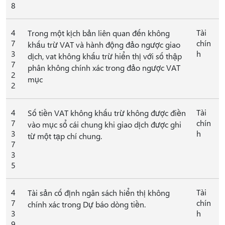
8
4
Tài
Trong một kịch bản liên quan đến không
7
chín
khấu trừ VAT và hành động đảo ngược giao
3
h
dịch, vat không khấu trừ hiển thị với số thập
7
phân không chính xác trong đảo ngược VAT
2
mục
2
4
Tài
Số tiền VAT không khấu trừ không được điền
7
chín
vào mục sổ cái chung khi giao dịch được ghi
3
h
từ một tạp chí chung.
7
3
5
4
Tài
Tài sản cố định ngân sách hiển thị không
7
chín
chính xác trong Dự báo dòng tiền.
3
h
9