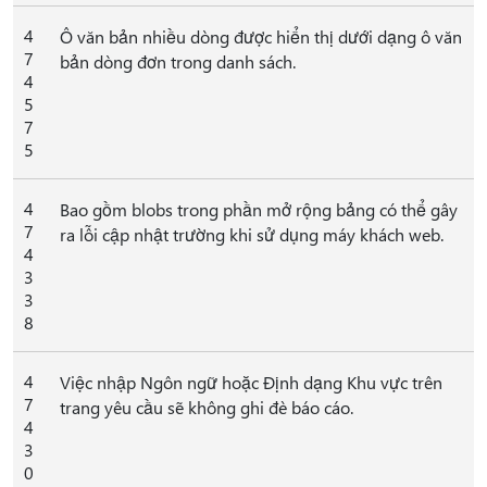
4
Ô văn bản nhiều dòng được hiển thị dưới dạng ô văn
7
bản dòng đơn trong danh sách.
4
5
7
5
4
Bao gồm blobs trong phần mở rộng bảng có thể gây
7
ra lỗi cập nhật trường khi sử dụng máy khách web.
4
3
3
8
4
Việc nhập Ngôn ngữ hoặc Định dạng Khu vực trên
7
trang yêu cầu sẽ không ghi đè báo cáo.
4
3
0