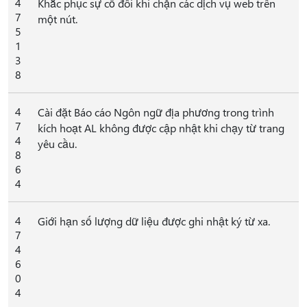
4
Khắc phục sự cố đôi khi chặn các dịch vụ web trên
7
một nút.
5
1
3
8
4
Cài đặt Báo cáo Ngôn ngữ địa phương trong trình
7
kích hoạt AL không được cập nhật khi chạy từ trang
4
yêu cầu.
8
6
4
4
Giới hạn số lượng dữ liệu được ghi nhật ký từ xa.
7
4
6
0
4