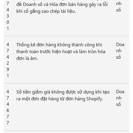
7
nh
đề Doanh số và Hóa đơn bán hàng gây ra lỗi
4
số
khi cố gắng sao chép tài liệu.
3
0
1
4
Doa
Thống kê đơn hàng không thành công khi
7
nh
thanh toán trước hiện hoạt và làm tròn hóa
4
số
đơn là âm.
2
9
1
4
Doa
Số tiền giảm giá không được sử dụng khi tạo
7
nh
ra một đơn đặt hàng từ đơn hàng Shopify.
4
số
6
7
7