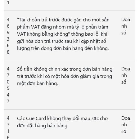
1
4
Doa
"Tài khoản trả trước được gán cho một sản
6
nh
phẩm VAT đăng nhóm mà tỷ lệ phần trăm
9
số
VAT không bằng không" thông báo lỗi khi
3
gửi hóa đơn trả trước sau khi cập nhật số
6
lượng trên dòng đơn bán hàng đến không.
8
4
Doa
Số tiền không chính xác trong đơn bán hàng
7
nh
trả trước khi có một hóa đơn giảm giá trong
0
số
một đơn bán hàng.
5
4
7
4
Doa
Các Cue Card không thay đổi màu sắc cho
7
nh
đơn đặt hàng bán hàng.
1
số
6