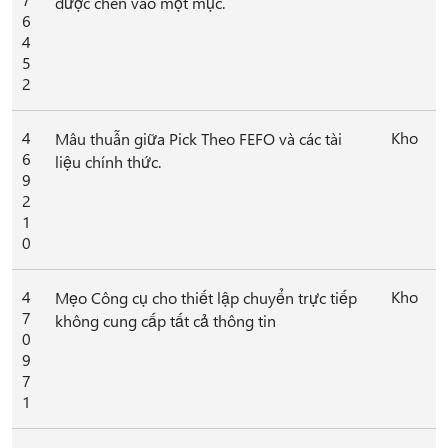
được chèn vào một mục.
6
4
5
2
4
Kho
Mâu thuẫn giữa Pick Theo FEFO và các tài
6
liệu chính thức.
9
2
1
0
4
Kho
Mẹo Công cụ cho thiết lập chuyển trực tiếp
7
không cung cấp tất cả thông tin
0
9
7
1