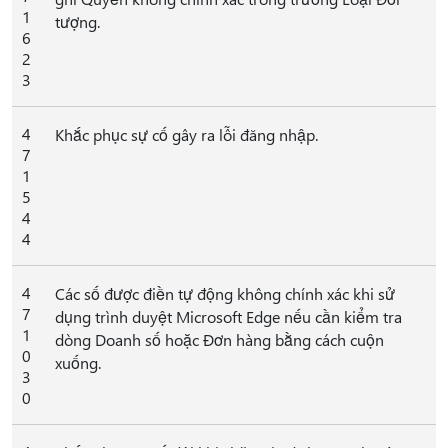
1
tượng.
6
2
3
4
Khắc phục sự cố gây ra lỗi đăng nhập.
7
1
5
4
4
4
Các số được điền tự động không chính xác khi sử
7
dụng trình duyệt Microsoft Edge nếu cần kiểm tra
1
dòng Doanh số hoặc Đơn hàng bằng cách cuộn
0
xuống.
3
0